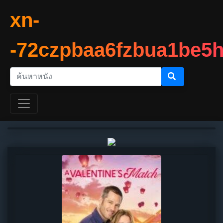
xn-
-72czpbaa6fzbua1be5