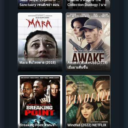
Saint Seiya: Legend of
Charlie s Angels The
Sanctuary เซนต์เซย่า ตอน
Collection Duology / นาง
ศึกปราสาท 12 ราศี (2014)
ฟ้าชาร์ลี ภาค 2
Mara ตื่นไหลตาย (2018)
Awake (Wake Up) (2019)
เมื่อยามตื่นขึ้น
Breaking Point คนระห่ำ
Windfall (2022) NETFLIX