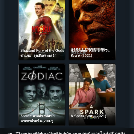
Shazam! Fury of the Gods
Halloween Kills ฮาโลวีน
ชาแซม! จุดเดือดเทพเจ้า
สังหาร (2021)
(2023)
Zodiac ตามล่า รหัสฆ่า
A Spark Story (2021)
ฆาตกรอำมหิต (2007)
xn--72czpbaa6fzbua1be5hvh0e.com ดูหนังออนไลน์ฟรี ดูหนัง