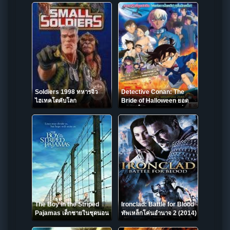
Soldiers 1998 ทหารจิ๋ว
Detective Conan: The
ไฮเทคโตคับโลก
Bride of Halloween ยอด
นักสืบจิ๋วโคนัน เดอะมูฟวี่ 25:
เจ้าสาวฮาโลวีน (2022)
The Boy in the Striped
Ironclad: Battle for Blood
Pajamas เด็กชายในชุดนอน
ทัพเหล็กโค่นอำนาจ 2 (2014)
ลายทา (2008)