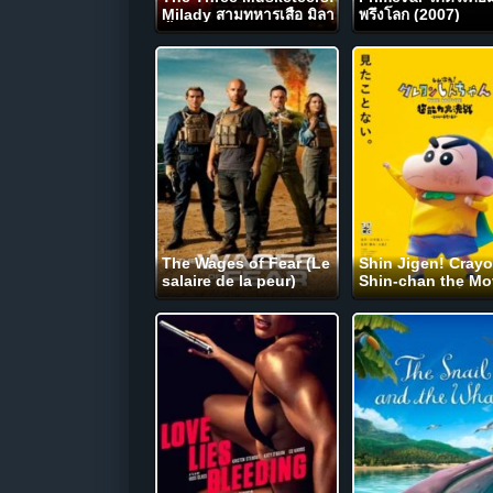
Milady สามทหารเสือ มิลา
พรึงโลก (2007)
ดี้ สตรีสีเลือด (2023)
The Wages of Fear (Le
Shin Jigen! Cray
salaire de la peur)
Shin-chan the Mo
(2024) NETFLIX
ชินจัง เดอะมูฟวี่ มห
สงครามซุปเปอร์พลังจ
เหินเวหา (2023)