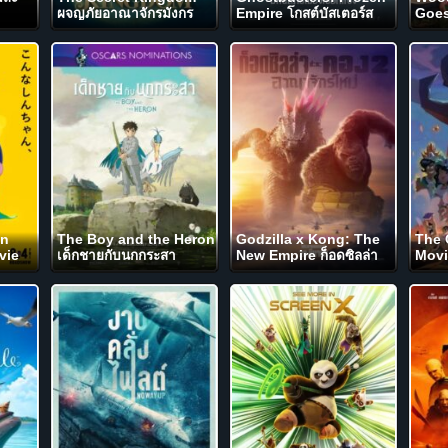
ผจญภัยอาณาจักรมังกร
Empire โกสต์บัสเตอร์ส
Goes 
(2023)
มหันตภัยเมืองเยือกแข็ง
นกหั
(2024)
NET
on
The Boy and the Heron
Godzilla x Kong: The
The 
vie
เด็กชายกับนกกระสา
New Empire ก็อดซิลล่า
Movi
า
(2023)
ปะทะ คอง 2 อาณาจักร
เดส์ ม
ิตซูชิ
ใหม่ (2024)
NET