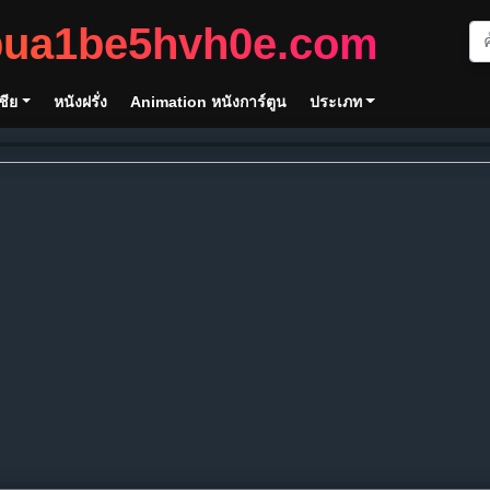
bua1be5hvh0e.com
ชีย
หนังฝรั่ง
Animation หนังการ์ตูน
ประเภท