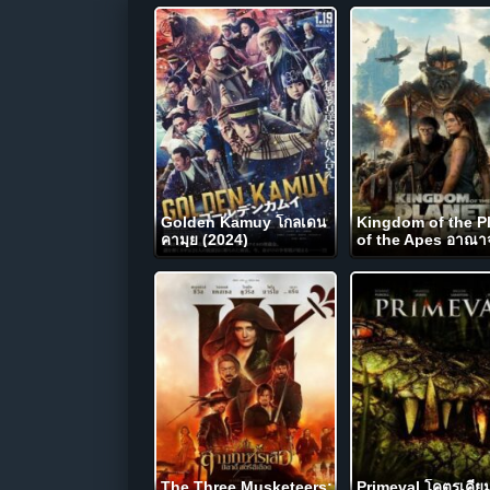
Golden Kamuy โกลเดน
Kingdom of the P
คามุย (2024)
of the Apes อาณาจ
แห่งพิภพวานร (202
The Three Musketeers:
Primeval โคตรเคี่ย