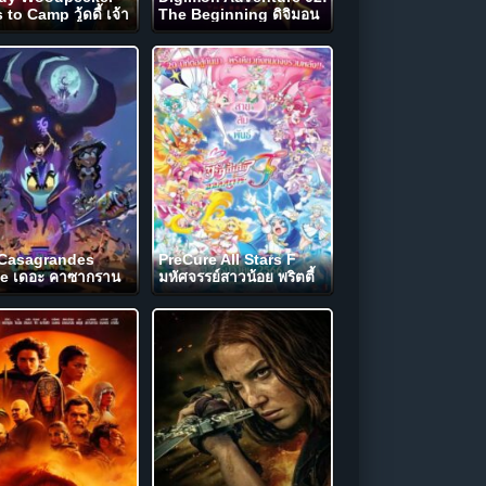
to Camp วู้ดดี้ เจ้า
The Beginning ดิจิมอน
วขวาน ไปค่าย (2024)
แอดเวนเจอร์ 02 เดอะ บิกิน
FLIX
นิง (2023)
Casagrandes
PreCure All Stars F
e เดอะ คาซากราน
มหัศจรรย์สาวน้อย พริตตี้
ูฟวี่ (2024)
เคียว ออลสตาร์ เอฟ
FLIX
(2023)