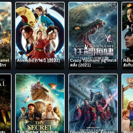
lanet
Alienoid ภาค 1 (2022)
Crazy Tsunami อสูรทะเล
Roha
ักร
คลั่ง (2021)
ฮังกั
4)
ภัณฑ์
มสะ
The Secret Kingdom
Ghostbusters: Frozen
Woo