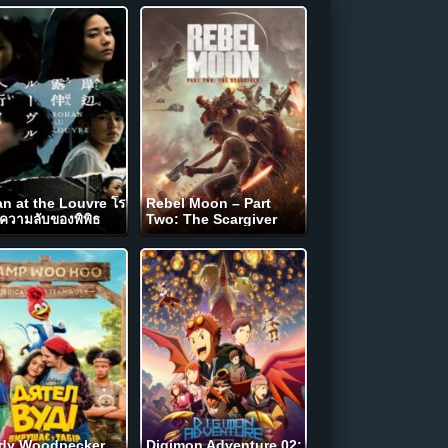
n at the Louvre โร
Rebel Moon – Part
บความลับของพิพิธ
Two: The Scargiver
ลูฟร์ (2023)
เรเบลมูน ภาค 2: นักรบผู้ตี
ตรา (2024) NETFLIX
dy Woodpecker
Digimon Adventure 02: