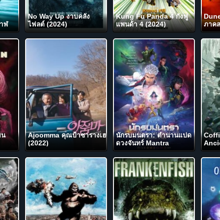
No Way Up งาบคลั่ง
Kung Fu Panda 4 กังฟู
Dune
วาฬ
ไฟลต์ (2024)
แพนด้า 4 (2024)
ภาคส
มน
Ajoomma คุณป้าซารางเฮ
นักรบมนตรา: ตำนานแปด
Coff
(2022)
ดวงจันทร์ Mantra
Anci
Warrior: The Legend of
Moun
The Eight Moons
ขุมทร
(2023)
(202