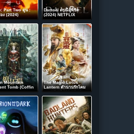
: Part Two ดูน :
Damsel ดรุณีผู้พิชิต
อง (2024)
(2024) NETFLIX
in Mountain
The Magic Lotus
ent Tomb (Coffin
Lantern ตำนานรักโคม
tain Tomb) ล่า
สวรรค์ (2021)
ัพย์ สุสานโบราณ
2)