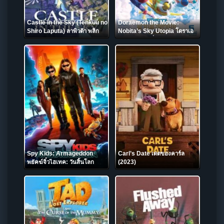
Castle in the Sky (Tenkuu no
Doraemon the Movie:
Shiro Laputa) ลาพิวต้า พลิก
Nobita’s Sky Utopia โดราเอ
ตำนานเหนือเวหา (1986)
มอน เดอะมูฟวี่ ตอน ฟากฟ้าแห่ง
ยูโทเปียของโนบิตะ (2023)
Spy Kids: Armageddon
Carl’s Date เดตของคาร์ล
พยัคฆ์จิ๋วไฮเทค: วันสิ้นโลก
(2023)
(2023) NETFLIX