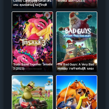
Candy Cane Lane แคนดี้ เคน
Wonka วองก้า (2023)
เลน: คุณพ่อดวงจู๋ ขอกู้วิกฤติ
คริสต์มาส (2023)
Trolls Band Together โทรลล์ส
The Bad Guys: A Very Bad
3 (2023)
Holiday วายร้ายพันธุ์ดี: ฉลอง
เทศกาลป่วน (2023) NETFLIX