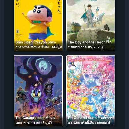
Shin Jigen! Crayon Shin-
The Boy and the Heron เด็ก
chan the Movie ชินจัง เดอะมูฟ
ชายกับนกกระสา (2023)
วี่ มหาสงครามซุปเปอร์พลังจิตซูชิ
เหินเวหา (2023)
The Casagrandes Movie
PreCure All Stars F มหัศจรรย์
เดอะ คาซากรานเดส์ มูฟวี่
สาวน้อย พริตตี้เคียว ออลสตาร์
(2024) NETFLIX
เอฟ (2023)