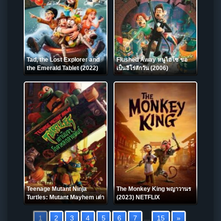
Tad, the Lost Explorer and
Flushed Away หนูไฮโซ ขอ
the Emerald Tablet (2022)
เป็นฮีโร่สักวัน (2006)
Teenage Mutant Ninja
The Monkey King พญาวานร
Turtles: Mutant Mayhem เต่า
(2023) NETFLIX
นินจา: โกลาหลกลายพันธุ์
(2023)
1
2
3
4
5
6
7
...
15
»