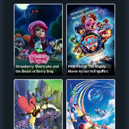
Strawberry Shortcake and
PAW Patrol: The Mighty
the Beast of Berry Bog
Movie ขบวนการเจ้าตูบสี่ขา:
(2023)
เดอะ ไมตี้ มูฟวี่ (2023)