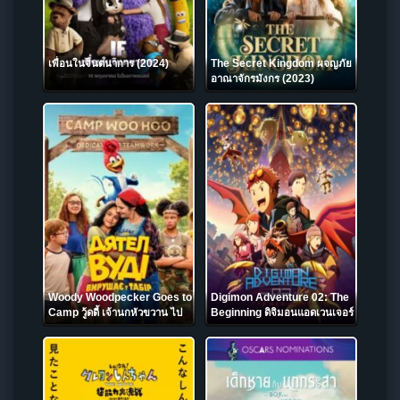
เพื่อนในจินตนาการ (2024)
The Secret Kingdom ผจญภัย
อาณาจักรมังกร (2023)
Woody Woodpecker Goes to
Digimon Adventure 02: The
Camp วู้ดดี้ เจ้านกหัวขวาน ไป
Beginning ดิจิมอนแอดเวนเจอร์
ค่าย (2024) NETFLIX
02 เดอะ บิกินนิง (2023)