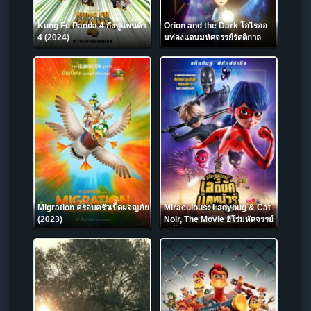
Kung Fu Panda 4 กังฟูแพนด้า
Orion and the Dark โอไรออ
4 (2024)
นท่องแดนมหัศจรรย์รัตติกาล
(2024) NETFLIX
Migration ครอบครัวเป็ดผจญภัย
Miraculous: Ladybug & Cat
(2023)
Noir, The Movie ฮีโร่มหัศจรรย์
เลดี้บัก และ แคทนัวร์ (2023)