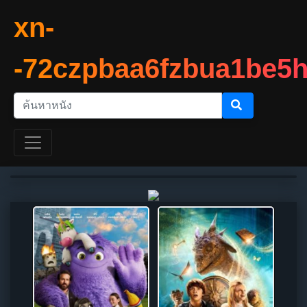
xn-
-72czpbaa6fzbua1be5