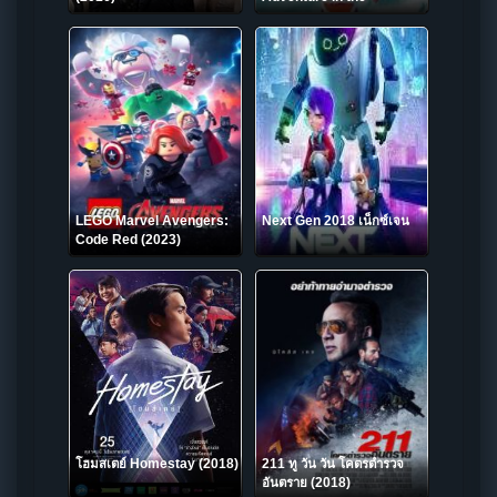
Antarctic Kachi Kochi –
โดราเอมอน ตอน คาชิ-โคชิ
การผจญภัยขั้วโลกใต้ของโนบิ
ตะ 2017
LEGO Marvel Avengers:
Next Gen 2018 เน็กซ์เจน
Code Red (2023)
โฮมสเตย์ Homestay (2018)
211 ทู วัน วัน โคตรตำรวจ
อันตราย (2018)