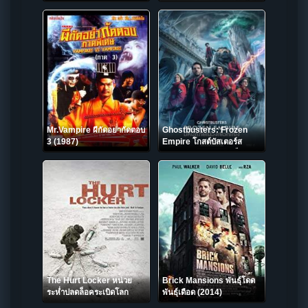
Mr.Vampire ผีกัดอย่ากัดตอบ
Ghostbusters: Frozen
3 (1987)
Empire โกสต์บัสเตอร์ส
มหันตภัยเมืองเยือกแข็ง
(2024)
The Hurt Locker หน่วย
Brick Mansions พันธุ์โดด
ระห่ำปลดล็อคระเบิดโลก
พันธุ์เดือด (2014)
(2008)