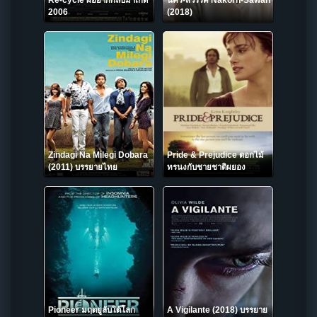
Re-cycle ผีอยากกลับมาเกิด
นคร-สวรรค์ Nakorn-Sawan
2006
(2018)
Zindagi Na Milegi Dobara
Pride & Prejudice ดอกไม้
(2011) บรรยายไทย
ทรนงกับชายชาติผยอง
(2005)
Pioneer มฤตยูลับใต้โลก
A Vigilante (2018) บรรยาย