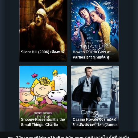
Silent Hill (2006) เมืองห่าผี
How to Talk to Girls at
Parties ฮาว ทู ทอล์ค ทู
เกิร์ลส์ ปาร์ตี้ (2017)
Snoopy Presents: It’s the
Casino Royale 007 พยัคฆ์
Small Things, Charlie
ร้ายเดิมพันระห่ำโลก (James
Brown (2022)
Bond 007 ภาค 21) (2006)
xn--72czpbaa6fzbua1be5hvh0e.com ดูหนังออนไลน์ฟรี ดูหนัง