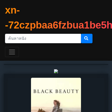
xn-
-72czpbaa6fzbua1be5