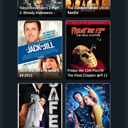
Tokyo Revengers 2 Part
The Darkest Minds (2018)
2: Bloody Halloween –
จิตทมิฬ
Final Battle โตเกียว รีเวนเจ
อร์ส: ฮาโลวีนสีเลือด – ศึก
ตัดสิน (2023)
Jack and Jill แจ็ค แอนด์ จิ
Friday the 13th Part IV:
ลล์ 2011
The Final Chapter ศุกร์ 13
ฝันหวาน ภาค 4 (1984)