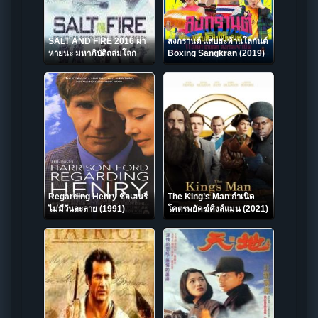
SALT AND FIRE 2016 ผ่า
สงกรานต์ แสบสะท้านโลกันต์
หายนะ มหาภิบัติถล่มโลก
Boxing Sangkran (2019)
Regarding Henry ชื่อเฮนรี่
The King’s Man กำเนิด
ไม่มีวันละลาย (1991)
โคตรพยัคฆ์คิงส์แมน (2021)