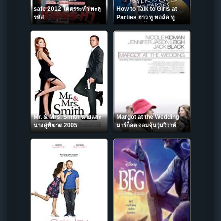
safe 2012 โคตรระห่ำ ทะลุ
How to Talk to Girls at
รหัส
Parties ฮาว ทู ทอล์ค ทู
เกิร์ลส์ ปาร์ตี้ (2017)
Mr. & Mrs. Smith นายและ
Margot at the Wedding
นางคู่พิฆาต 2005
มาร์ก็อต จอมจุ้นวุ่นวิวาห์
(2007)