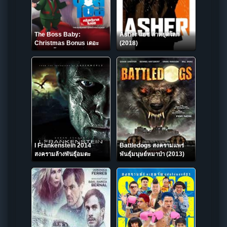
The Boss Baby:
Asher แอช ล่าหยุดโลก
Christmas Bonus เดอะ
(2018)
บอส เบบี้ คริสต์มาสโบนัส
(2022) NETFLIX
I Frankenstein 2014
Battledogs สงครามแพร่
สงครามล้างพันธุ์อมตะ
พันธุ์มนุษย์หมาป่า (2013)