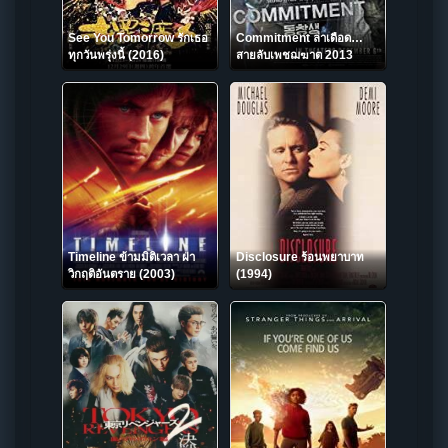
See You Tomorrow รักเธอ
Commitment ล่าเดือด…
ทุกวันพรุ่งนี้ (2016)
สายลับเพชฌฆาต 2013
Timeline ข้ามมิติเวลา ฝ่า
Disclosure ร้อนพยาบาท
วิกฤติอันตราย (2003)
(1994)