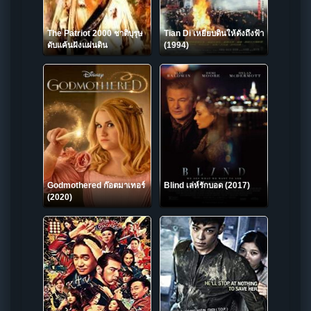
The Patriot 2000 ชาติบุรุษ
Tian Di เหยียบดินให้ดังถึงฟ้า
ดับแค้นฝังแผ่นดิน
(1994)
Godmothered ก๊อตมาเทอร์
Blind เล่ห์รักบอด (2017)
(2020)