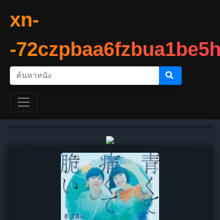
xn-
-72czpbaa6fzbua1be5