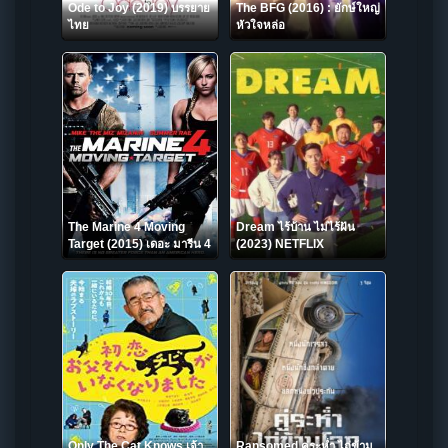
Ode to Joy (2019) บรรยาย
The BFG (2016) : ยักษ์ใหญ่
ไทย
หัวใจหล่อ
The Marine 4 Moving
Dream ไร้บ้าน ไม่ไร้ฝัน
Target (2015) เดอะ มารีน 4
(2023) NETFLIX
ล่านรก เป้าสังหาร
Only The Cat Knows เจ้า
Ransomed คู่ระห่ำ ไถ่ข้าม