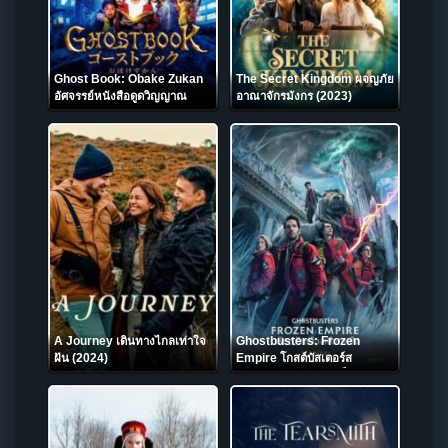
Ghost Book: Obake Zukan
The Secret Kingdom ผจญภัย
อัศจรรย์หนังสือดูดวิญญาณ
อาณาจักรมังกร (2023)
(2022)
A Journey เดินทางไกลเท่าใจ
Ghostbusters: Frozen
ฝัน (2024)
Empire โกสต์บัสเตอร์ส
มหันตภัยเมืองเยือกแข็ง (2024)