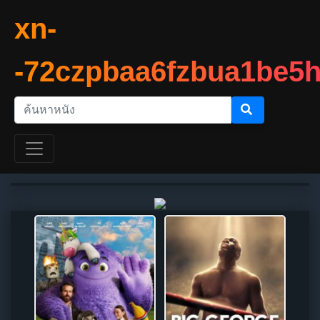
xn-
-72czpbaa6fzbua1be5