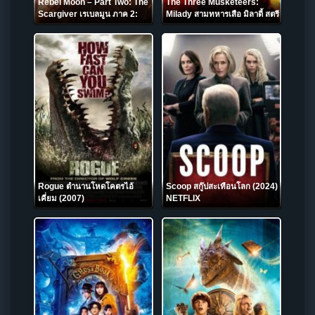
Rebel Moon – Part Two: The
The Three Musketeers:
Scargiver เรเบลมูน ภาค 2:
Milady สามทหารเสือ มิลาดี้ สตรี
นักรบผู้ตีตรา (2024) NETFLIX
สีเลือด (2023)
Rogue ตำนานโหดโคตรไอ้
Scoop สกู๊ปสะเทือนโลก (2024)
เคี่ยม (2007)
NETFLIX