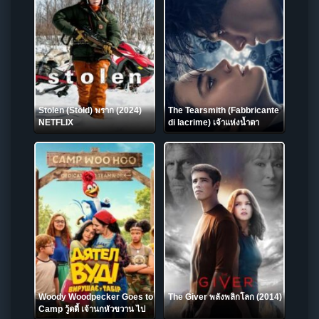
Stolen (Stöld) พราก (2024)
The Tearsmith (Fabbricante
NETFLIX
di lacrime) เจ้าแห่งน้ำตา
(2024) NETFLIX
Woody Woodpecker Goes to
The Giver พลังพลิกโลก (2014)
Camp วู้ดดี้ เจ้านกหัวขวาน ไป