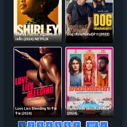
Shirley เชอร์ลีย์ หญิงแกร่งสภา
Dog เพื่อนกันพันธุ์ห้าว (2022)
เหล็ก (2024) NETFLIX
Love Lies Bleeding รัก ร้าย
Marmalade แผนปล้นยัยส้มซ่า
ร้าย (2024)
(2024)
1
2
3
4
5
6
7
...
107
»