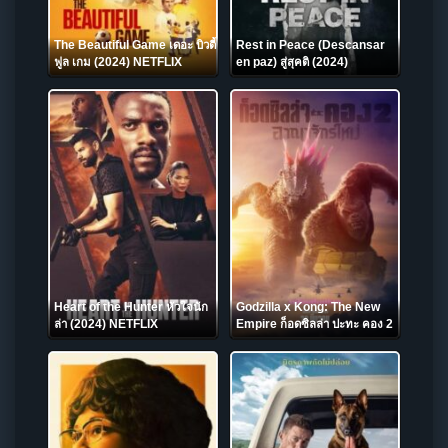
The Beautiful Game เดอะ บิวตี้
Rest in Peace (Descansar
ฟูล เกม (2024) NETFLIX
en paz) สู่สุคติ (2024)
NETFLIX
Heart of the Hunter หัวใจนัก
Godzilla x Kong: The New
ล่า (2024) NETFLIX
Empire ก็อดซิลล่า ปะทะ คอง 2
อาณาจักรใหม่ (2024)