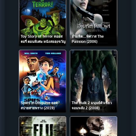
Toy Story of Terror ทอยส
อำมหิต…พิศวาส The
ตอรี่ ตอนพิเศษ หนังสยองขวัญ
Passion (2006)
(2013)
Spies in Disguise ยอด
The Hulk 2 มนุษย์ตัวเขียว
สปายสายพราง (2019)
จอมพลัง 2 (2008)