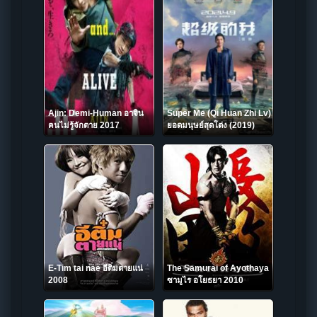
Ajin: Demi-Human อาจิน
Super Me (Qi Huan Zhi Lv)
ฅนไม่รู้จักตาย 2017
ยอดมนุษย์สุดโต่ง (2019)
E-Tim tai nae อีติ๋มตายแน่
The Samurai of Ayothaya
2008
ซามูไร อโยธยา 2010