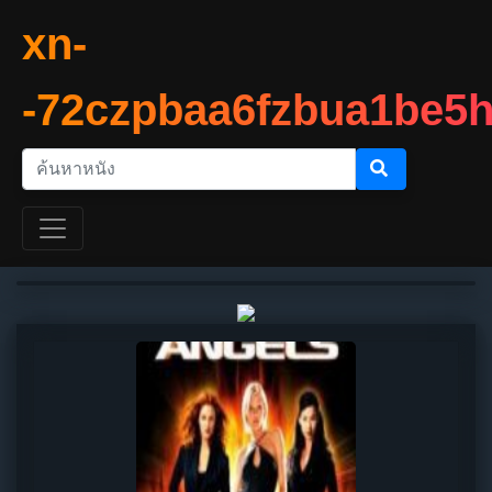
xn-
-72czpbaa6fzbua1be5