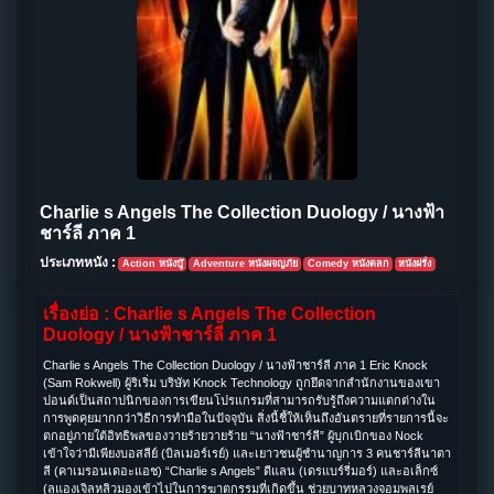
Charlie s Angels The Collection Duology / นางฟ้า
ชาร์ลี ภาค 1
ประเภทหนัง :
Action หนังบู๊
Adventure หนังผจญภัย
Comedy หนังตลก
หนังฝรั่ง
เรื่องย่อ : Charlie s Angels The Collection
Duology / นางฟ้าชาร์ลี ภาค 1
Charlie s Angels The Collection Duology / นางฟ้าชาร์ลี ภาค 1
Eric Knock
(Sam Rokwell) ผู้ริเริ่ม บริษัท Knock Technology ถูกยึดจากสำนักงานของเขา
ปอนด์เป็นสถาปนิกของการเขียนโปรแกรมที่สามารถรับรู้ถึงความแตกต่างใน
การพูดคุยมากกว่าวิธีการทำมือในปัจจุบัน สิ่งนี้ชี้ให้เห็นถึงอันตรายที่รายการนี้จะ
ตกอยู่ภายใต้อิทธิพลของวายร้ายวายร้าย “นางฟ้าชาร์ลี” ผู้บุกเบิกของ Nock
เข้าใจว่ามีเพียงบอสลีย์ (บิลเมอร์เรย์) และเยาวชนผู้ชำนาญการ 3 คนชาร์ลีนาตา
ลี (คาเมรอนเดอะแอช) “Charlie s Angels” ดีแลน (เดรแบร์รี่มอร์) และอเล็กซ์
(ลูแองเจิลหลิวมองเข้าไปในการฆาตกรรมที่เกิดขึ้น ช่วยบาทหลวงจอมพลเรย์