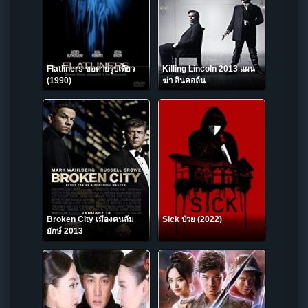
Flatliners ขอตายวูบเดียว
Killing Lincoln 2013 แผน
(1990)
ฆ่า ลินคอล์น
Broken City เมืองคนล้ม
Sick ป่วย (2022)
ยักษ์ 2013