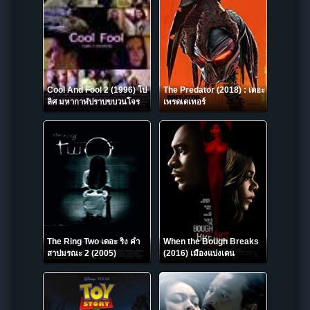
Cool And Fool 2 (1996) โป
The Predator (2018) : เดอะ
ลิศ มหากาฬปราบขบวนโจร
เพรดเดเทอร์
สาวสบึม
The Ring Two เดอะ ริง คำ
When the Bough Breaks
สาปมรณะ 2 (2005)
(2016) เมืองแบ่งเดน