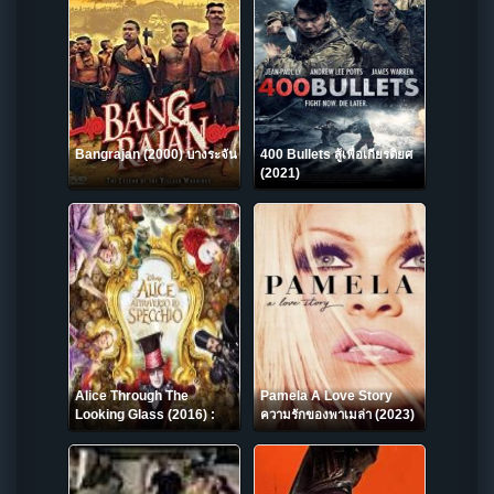
Bangrajan (2000) บางระจัน
400 Bullets สู้เพื่อเกียรติยศ
(2021)
Alice Through The
Pamela A Love Story
Looking Glass (2016) :
ความรักของพาเมล่า (2023)
อลิซ ผจญมหัศจรรย์เมือง
NETFLIX
กระจก