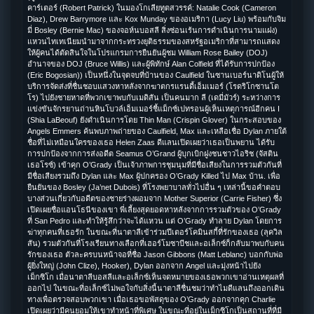
คาร์เตอร์ (Robert Patrick) ในมองโกเลียทูตสวรรค์: Natalie Cook (Cameron
Diaz), Drew Barrymore และ Kox Munday ของอเมริกา (Lucy Liu) พร้อมกับจิม
มี่ Bosley (Bernie Mac) ของจอห์นบอสลี สิ่งซ่อนเร้นการดำเนินการนามแฝง)
แหวนไทเทเนียมนำมาจากกระทรวงยุติธรรมของสหรัฐอเมริกาที่สามารถแสดง
ให้ผู้คนได้ตัดสินใจในโปรแกรมการยืนยันผู้ชม William Rose Bailey (DOJ)
อำนาจของ DOJ (Bruce Willis) และผู้พิทักษ์ Alan Colfield ที่ได้รับการปกป้อง
(Eric Bogosian)) เป็นหนึ่งในจุดจบที่บ้านของ Caulfield ในซานเบอร์นาดิโนผู้ให้
บริการจัดส่งที่ชื่นชอบแสวงหาหลังจากฆาตกรแรนดี้เอ็มเมอร์ (โรดริโกซานโต
โร) ไปยังชายหาดที่พวกเขาพบกับเมดิสัน เป็นคนมาก ลี (เดมี่มัวร์) ระหว่างการ
แข่งขันจักรยานถ่านหินโบวล์เอ็มเมอร์ชี้แม็กซ์เปทรอนผู้เห็นเหตุการณ์อีกคน I
(Shia LaBeouf) ยังดำเนินการโดย Thin Man (Crispin Glover) ในกระสอบของ
Angels Emmers ค้นพบภาพถ่ายของ Caulfield, Max และเหลือเชื่อ Dylan ภายใต้
ชื่อที่ไม่เหมือนใครของเธอ Helen Zaas ดีแลนเปิดเผยว่าเธอเป็นพยาน ได้รับ
การปกป้องจากการส่งอดีต Seamus O’Grand ผู้บุกเบิกฝูงชนชาวไอริช (จัสติน
เธอโรซ์) เข้าคุก O’Grady เป็นเจ้าภาพการชุมนุมที่มีชื่อเสียงในการรวมตัวกันที่
มีชื่อเสียงรวมถึง Dylan และ Max ผู้ปกครอง O’Grady Killed ไป Max บ้าน. เพื่อ
ยืนยันของ Bosley (Ja’net Dubois) ที่โรงพยาบาลทั่วไปอื่น ๆ เหล่านี้ขอคำตอบ
บางส่วนเกี่ยวกับอดีตของชายร่างผอมจาก Mother Superior (Carrie Fisher) ซึ่ง
เปิดเผยชื่อแอนโธนีของเขา พี่เลี้ยงสุดยอดหาหลังจากการรวมตัวของ O’Grady
ที่ San Pedro และทำให้รู้สึกว่าจะได้แหวน แต่ O’Grady ทำลาย Dylan โดยการ
ฆ่าทุกคนที่เธอรัก ในขณะที่นาตาลีเข้าร่วมปีเตอร์โคมินสกี้ที่รักของเธอ (ลุควิล
สัน) รวมตัวกันที่โรงเรียนทางเลือกที่เฮอร์โมซาบีชและอเล็กซ์ก็กลับมาพบกับคน
รักของเธอ ตัวละครบนหน้าจอที่ชื่อ Jason Gibbons (Matt Leblanc) บอกกับพ่อ
ผู้ยิ่งใหญ่ (John Clize), Hooker), Dylan ออกจาก Angel และมุ่งหน้าไปยัง
เม็กซิโก เมื่อนาตาลีบอสลีและอเล็กซ์เห็นจดหมายของเธอพวกเขาอ่านเหตุผลที่
ออกไป ในขณะที่อเล็กซ์ไม่พอใจกับสิ่งนี้นาตาลีชื่นชมว่าทำไมดีแลนถึงออกเดิน
ทางเพื่อตรวจสอบพวกเขา เมื่อเธอขอพัสดุของ O’Grady ออกจากคุก Charlie
เปิดเผยว่ามีคนยอมให้เขาทำหน้าที่พิเศษ ในขณะที่อยู่ในเม็กซิโกเป็นสถานที่ที่มี