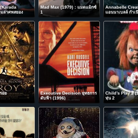
(Karada
Mad Max (1979) : แมดแม็กซ์
Annabelle Creat
ามล่าศพสยอง
1
แอนนาเบลล์ กำเนิ
FLIX
รอย
Executive Decision ยุทธการ
Child’s Play 2 (
ดับฟ้า (1996)
หุ่น 2