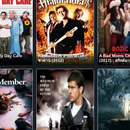
y Day Care
Hellbenders ล่านรกสาวก
A Bad Moms Ch
ซาตาน (2012)
(2017) : คริสต์มา
ชวนคึก