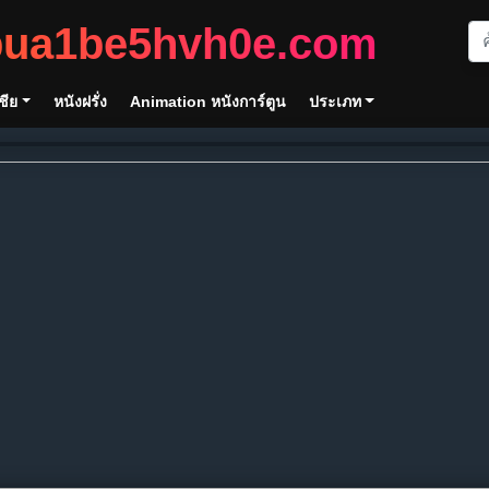
bua1be5hvh0e.com
ชีย
หนังฝรั่ง
Animation หนังการ์ตูน
ประเภท