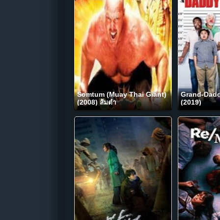
Somtum (Muay Thai Giant)
Grand-Dadd
(2008) ส้มตำ
(2019)