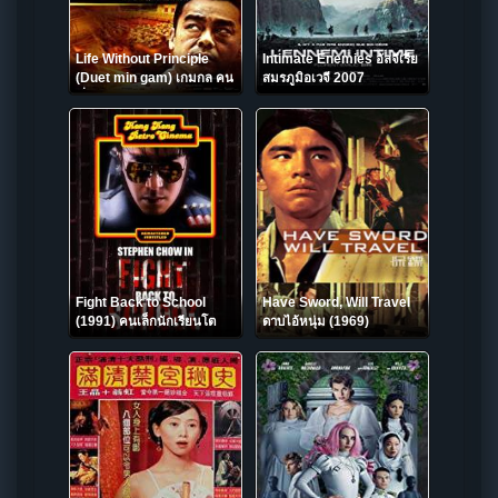
Life Without Principle
Intimate Enemies อัลจีเรีย
(Duet min gam) เกมกล คน
สมรภูมิอเวจี 2007
เงื่อนเงิน (2011)
Fight Back to School
Have Sword, Will Travel
(1991) คนเล็กนักเรียนโต
ดาบไอ้หนุ่ม (1969)