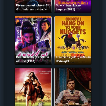
Disenchanted มหัศจรรย์รัก
Space Jam: A New
ข้ามภพกับเวทมนตร์อลเวง
Legacy (2021)
(2022)
Deadful Melody พิณพิฆาต
Free Birds (2013) เกรียนไก่
ถล่มมาร (1994)
ซ่าส์ทะลุมิติ