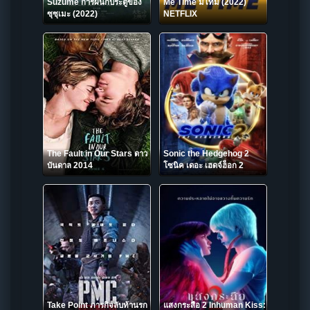
Suzume การผนึกประตูของ
Me Time มีไทม์ (2022)
ซุซุเมะ (2022)
NETFLIX
The Fault in Our Stars ดาว
Sonic the Hedgehog 2
บันดาล 2014
โซนิค เดอะ เฮดจ์ฮ็อก 2
(2022)
Take Point ภารกิจลับท้านรก
แสงกระสือ 2 Inhuman Kiss: