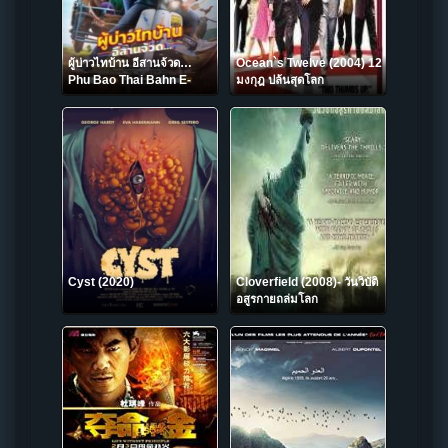
ผู้บ่าวไทบ้าน อีสานจ้วด…
Ocean`s Twelve (2004) 12
Phu Bao Thai Bahn E-
มงกุฎ ปล้นสุดโลก
Saan Juad (2021)
Cyst (2020)
Cloverfield (2008)- วันวิบัติ
อสูรกายถล่มโลก