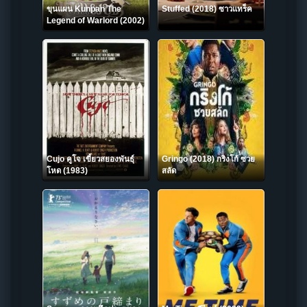
ขุนแผน Kunpan The
Stuffed (2018) ซาวแทร็ค
Legend of Warlord (2002)
Cujo คูโจ เขี้ยวสยองพันธุ์
Gringo (2018) กริงโก้ ซวย
โหด (1983)
สลัด