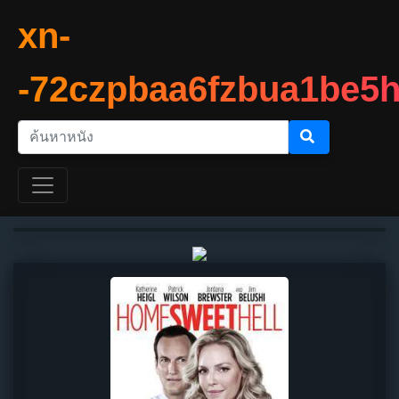
xn-
-72czpbaa6fzbua1be5