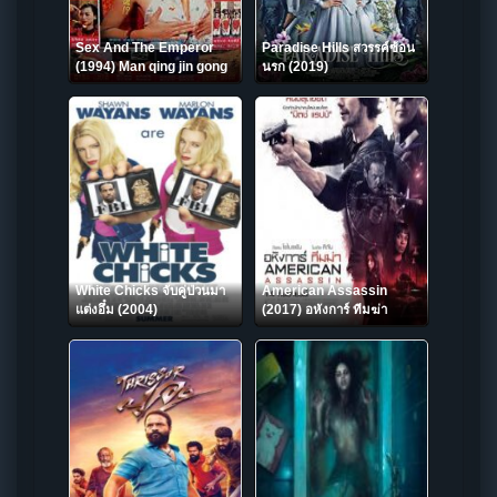
Sex And The Emperor
Paradise Hills สวรรค์ซ้อน
(1994) Man qing jin gong
นรก (2019)
qi an
White Chicks จับคู่ป่วนมา
American Assassin
แต่งอึ๋ม (2004)
(2017) อหังการ์ ทีมฆ่า