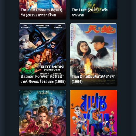
Thrissur Pooram ทิสุระ ปุ
The Lure (2015) : ครีบ
รัม (2019) บรรยายไทย
กระหาย
Batman Forever ฟอร์เอฟ
Tian Di เหยียบดินให้ดังถึงฟ้า
เวอร์ ศึกจอมโจรอมตะ (1995)
(1994)