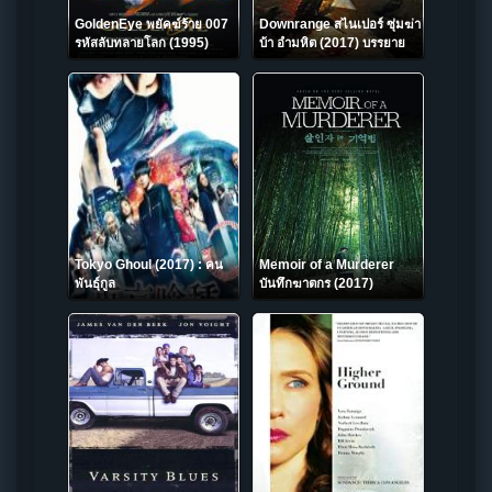
GoldenEye พยัคฆ์ร้าย 007
Downrange สไนเปอร์ ซุ่มฆ่า
รหัสลับทลายโลก (1995)
บ้า อำมหิต (2017) บรรยาย
(James Bond 007 ภาค 17)
ไทย
Tokyo Ghoul (2017) : คน
Memoir of a Murderer
พันธุ์กูล
บันทึกฆาตกร (2017)