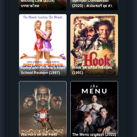
Missing Link (2019)
Spenser Confidential
บรรยายไทย
(2020) : สเปนเซอร์ ลุย ล่า
ปราบทรชน
Romy and Michele’s High
Hook ฮุค อภินิหารนิรแดน
School Reunion (1997)
(1991)
Warriors on the Field
The Menu เมนูสยอง (2022)