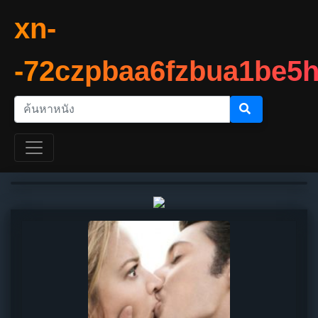
xn-
-72czpbaa6fzbua1be5