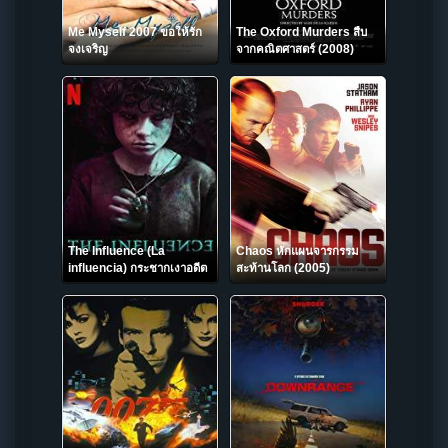
Me Myself 2007 ขอให้รัก
The Oxford Murders สืบ
จงเจริญ
จากคณิตศาสตร์ (2008)
The Influence (La
Chaos หักแผนจารกรรม
influencia) กระชากเงาอดีต
สะท้านโลก (2005)
(2019) NETFLIX บรรยาย
ไทย