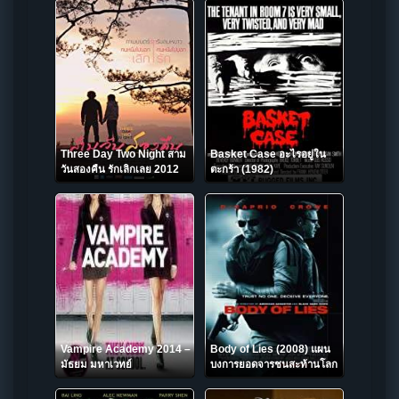
Three Day Two Night สาม
Basket Case อะไรอยู่ใน
วันสองคืน รักเลิกเลย 2012
ตะกร้า (1982)
Vampire Academy 2014 –
Body of Lies (2008) แผน
มัธยม มหาเวทย์
บงการยอดจารชนสะท้านโลก