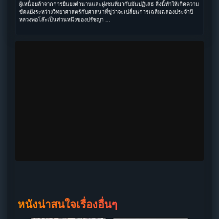
ผู้เหนื่อยล้าจากการยืนยงตำนานและฝูงชนที่มากับมันปฏิเสธ สิ่งนี้ทำให้เกิดความ
ขัดแย้งระหว่างวิทยาศาสตร์กับศาสนาที่ขู่ว่าจะเปลี่ยนการเฉลิมฉลองประจำปี
หลวงพ่อโล๊ะเป็นส่วนหนึ่งของปรัชญา …
หนังน่าสนใจเรื่องอื่นๆ