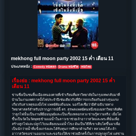
mekhong full moon party 2002 15 ค่ำ เดือน 11
ประเภทหนัง :
Comedy หนังตลก
Drama หนังชีวิต
หนังไทย
เรื่องย่อ : mekhong full moon party 2002 15 ค่ำ
เดือน 11
ข่านซึ่งเป็นชนพื้นเมืองหนองคายที่เข้าเรียนที่มหาวิทยาลัยในกรุงเทพกลับมาที่
บ้านในงานเทศกาลบั้งไฟประจำปีเช่นเดียวกับที่มีการถกเถียงกันอย่างรุนแรง
เกี่ยวกับสาเหตุของบั้งไฟ แพทย์ท้องถิ่นนพ. นอร์ไตเชื่อว่ามีคำอธิบายทาง
วิทยาศาสตร์สำหรับปรากฏการณ์นี้ ดร. สุรพลแพทย์คนหนึ่งของมหาวิทยาลัยคิด
ว่าลูกไฟนั้นเป็นงานฝีมือมนุษย์และเป็นเรื่องหลอกลวง ข่านรู้ความจริง: เมื่อโต
ขึ้นเป็นวัดในวัดพุทธข้ามแม่น้ำในลาวเขาช่วยเจ้าอาวาสวัดและพระที่นั่นเพื่อ
สร้างลูกไฟและปลูกไว้บนเตียงบนแม่น้ำโขง มันเป็นวิธีที่เขาเติบโตขึ้นมาเพื่อ
เป็นนักว่ายน้ำที่แข็งแกร่งและได้รับทุนการศึกษาด้านกีฬา หลวงพ่อโล๊ะเจ้า
อาวาสวัดขอข่านออกมาและขอร้องให้เขาช่วยอีกครั้งในการปลูกลูกไฟ แต่ข่าน