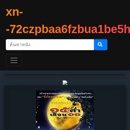
xn-
-72czpbaa6fzbua1be5