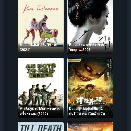
King Richard คิง ริชาร์ด
Epitaph ฆาตกรรม ซาก
(2021)
วิญญาณ 2007
Ah Boys to Men พลทหาร
Deadly puppet จินกุฉี
ครื้นคะนอง (2012)
ตัน1：การฆ่าในเมืองมืด
(2021)