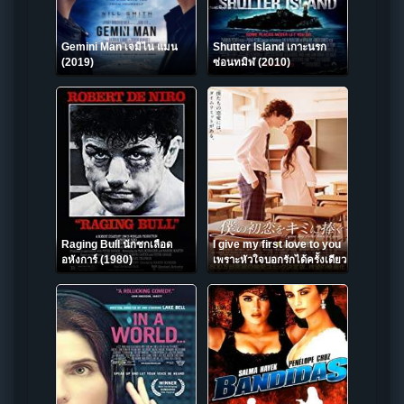
Gemini Man เจมิไน แมน
Shutter Island เกาะนรก
(2019)
ซ่อนทมิฬ (2010)
Raging Bull นักชกเลือด
I give my first love to you
อหังการ์ (1980)
เพราะหัวใจบอกรักได้ครั้งเดียว
2009