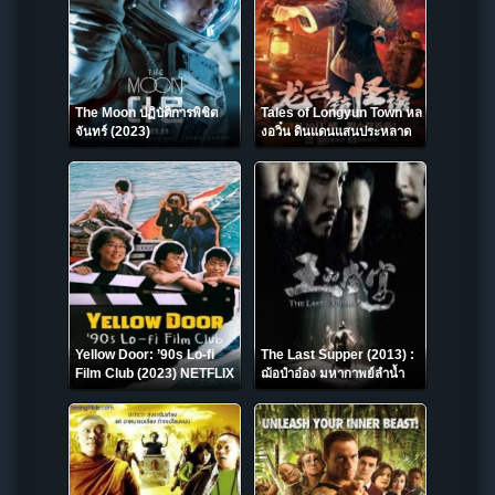
The Moon ปฏิบัติการพิชิต
Tales of Longyun Town หล
จันทร์ (2023)
งอวิ๋น ดินแดนแสนประหลาด
(2022)
Yellow Door: ’90s Lo-fi
The Last Supper (2013) :
Film Club (2023) NETFLIX
ฌ้อป๋าอ๋อง มหากาพย์ลำน้ำ
เลือด