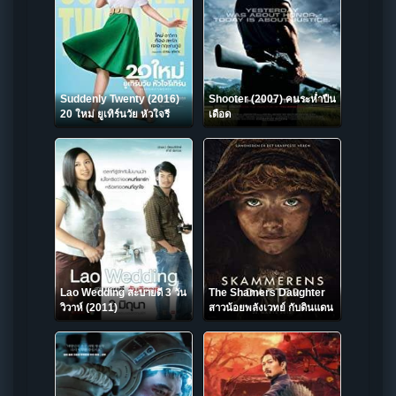
Suddenly Twenty (2016)
Shooter (2007) คนระห่ำปืน
20 ใหม่ ยูเทิร์นวัย หัวใจรี
เดือด
เทิร์น
Lao Wedding สะบายดี 3 วัน
The Shamers Daughter
วิวาห์ (2011)
สาวน้อยพลังเวทย์ กับดินแดน
มังกรไฟ 2015