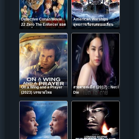
Detective Conan Movie
American Warships
22 Zero The Enforcer ยอด
ยุทธการเรือรบสยบเอเลี่ยน
นักสืบจิ๋วโคนัน ปฏิบัติ 2018
(2012)
On a Wing and a Prayer
สวยตายล่ะมึง! (2017) : Net I
(2023) บรรยายไทย
Die