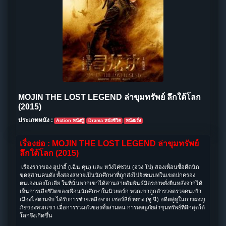
MOJIN THE LOST LEGEND ล่าขุมทรัพย์ ลึกใต้โลก
(2015)
ประเภทหนัง :
Action หนังบู๊
Drama หนังชีวิต
หนังฝรั่ง
เรื่องย่อ : MOJIN THE LOST LEGEND ล่าขุมทรัพย์
ลึกใต้โลก (2015)
เรื่องราวของ ฮูปาอี้ (เฉิน คุน) และ หวังไค่ซวน (ฮวง โป) สองเพื่อนซี้อดีตนัก
ขุดสุสานคนดัง ทั้งสองสหายเป็นนักศึกษาที่ถูกส่งไปยังชนบทในเขตปกครอง
ตนเองมองโกเลีย ในที่นั่นพวกเขาได้สานสายสัมพันธ์มิตรภาพยั่งยืนหลังจากได้
เห็นการเสียชีวิตของเพื่อนนักศึกษาในนิวยอร์ก พวกเขาถูกตำรวจตรวจคนเข้า
เมืองไล่ตามจับ ได้รับการช่วยเหลือจาก เชอร์ลีย์ หยาง (ซู ฉี) อดีตคู่หูในการผจญ
ภัยของพวกเขา เมื่อการรวมตัวของทั้งสามคน การผจญภัยล่าขุมทรัพย์ที่ลึกสุดใต้
โลกจึงเกิดขึ้น