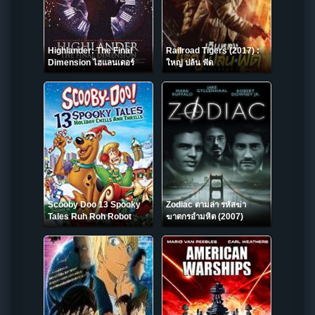
Highlander: The Final
Railroad Tigers (2017) :
Dimension ไฮแลนเดอร์
ใหญ่ ปล้น ฟัด
อมตะทะลุโลก (1994)
Scooby Doo 13 Spooky
Zodiac ตามล่า รหัสฆ่า
Tales Ruh Roh Robot
ฆาตกรอำมหิต (2007)