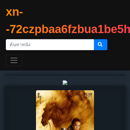
xn-
-72czpbaa6fzbua1be5