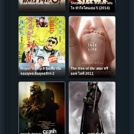
Bad Milo เบ่งมาขย้ำ
Step Up All In สเต็ปอัพโดน
ใจ หัวใจโดนเธอ 5 (2014)
Royal Tramp II อุ้ยเสี่ยวป้อ
The tree of life เดอะ ทรี
จอมยุทธเย้ยยุทธจักร 2
ออฟ ไลฟ์ 2011
(1992)