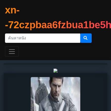
xn-
-72czpbaa6fzbua1be5