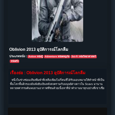
Oblivion 2013 อุบัติการณ์โลกลืม
ประเภทหนัง :
Action หนังบู๊
Adventure หนังผจญภัย
Sci-Fi หนังวิทยาศาสตร์
หนังฝรั่ง
เรื่องย่อ : Oblivion 2013 อุบัติการณ์โลกลืม
หนึ่งในช่างซ่อมเสียงพึมพำที่เหลือเพียงไม่กี่คนที่ได้รับมอบหมายให้ทำหน้าที่เป็น
พื้นโลกพื้นผิวของมันพังยับเยินหลังสงครามกับมนุษย์ต่างดาวใน Scavs มานาน
หลายทศวรรษค้นพบยานอวกาศที่ชนด้วยเนื้อหาที่นำคำถามมาทุกอย่างที่เขาเชื่อ