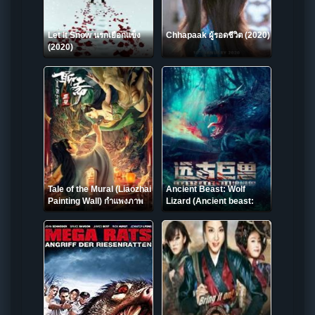
Let It Snow นรกเยือกแข็ง
Chhapaak ผู้รอดชีวิต (2020)
(2020)
Tale of the Mural (Liaozhai
Ancient Beast: Wolf
Painting Wall) กำแพงภาพ
Lizard (Ancient beast:
ปีศาจ (2023)
Inostrancevia) ผจญภัยเกาะ
ลับ สัตว์ดึกดำบรรพ์ (2023)
บรรยายไทย