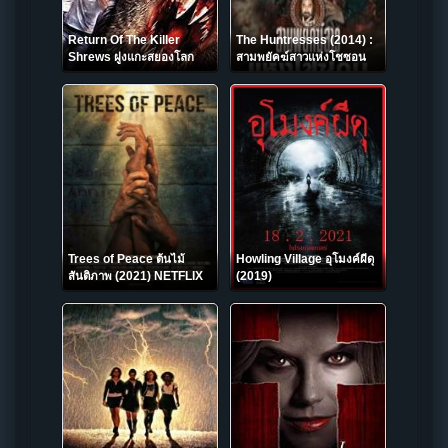
Return Of The Killer
The Huntresses (2014) :
Shrews ฝูงแกะสยองโลก
สามพยัคฆ์สาวแห่งโชซอน
2013
Trees of Peace ต้นไม้
Howling Village อุโมงค์ผีดุ
สันติภาพ (2021) NETFLIX
(2019)