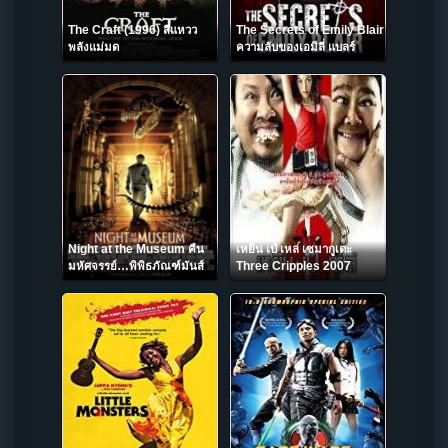
The Craft (1996) สี่แหวว
The Secrets of Emily Blair
พลังแม่มด
ความลับของเอมิลี่ แบลร์
(2016) NETFLIX บรรยาย
ไทย
Night at the Museum คืน
เหยิน เป๋ เหล่ เซมากูเตะ
มหัศจรรย์…พิพิธภัณฑ์มันส์
Three Cripples 2007
ทะลุโลก (2006)