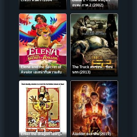
crash คนผวา 2004
Blade 2 – เบลด พันธุ์ฆ่า
อมตะ ภาค 2 (2002)
Elena and the Secret of
The Truck ศพซ่อน…ซ้อน
Avalor เอเลน่ากับความลับ
นรก (2013)
ของอาวาลอร์ (2016)
Enter the dragon ไอ้หนุ่ม
Aladdin อะลาดิน (2019)