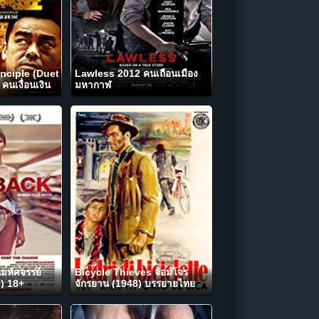
inciple (Duet
Lawless 2012 คนเถื่อนเมือง
นเงื่อนเงิน
มหากาฬ
มหัศจรรย์
Bicycle Thieves จอมโจร
) 18+
จักรยาน (1948) บรรยายไทย