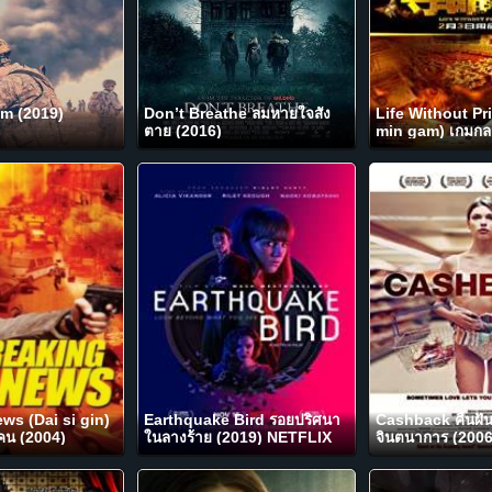
am (2019)
Don’t Breathe ลมหายใจสั่ง
Life Without Pr
ตาย (2016)
min gam) เกมกล ค
(2011)
ws (Dai si gin)
Earthquake Bird รอยปริศนา
Cashback คืนฝัน
งคน (2004)
ในลางร้าย (2019) NETFLIX
จินตนาการ (2006
บรรยายไทย