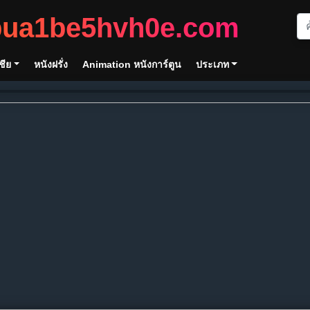
bua1be5hvh0e.com
ชีย
หนังฝรั่ง
Animation หนังการ์ตูน
ประเภท