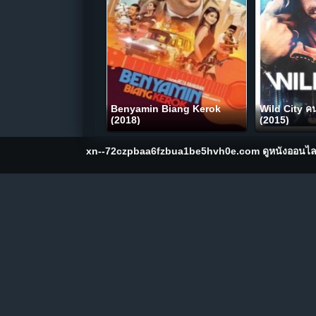
Benyamin Biang Kerok
Wild City คน
(2018)
(2015)
xn--72czpbaa6fzbua1be5hvh0e.com ดูหนังออนไลน์ฟร