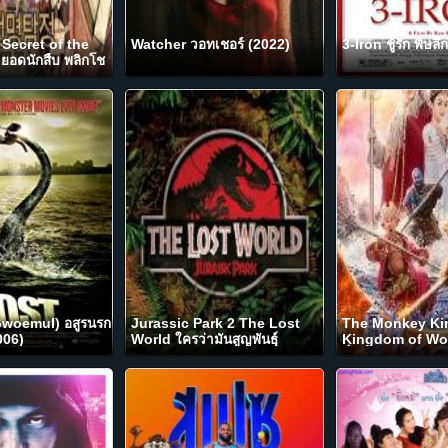
 Secret of the
Watcher วอทเชอร์ (2022)
3-Iron ชู้รัก พิษล
ยอดนักสืบ พลิกโช
Gwoemul) อสูรนรก
Jurassic Park 2 The Lost
The Monkey Ki
006)
World ใครว่ามันสูญพันธุ์
Kingdom of Wo
(1997)
อิ๋ว 3 ตอนศึกราช
เมืองแม่ม่าย