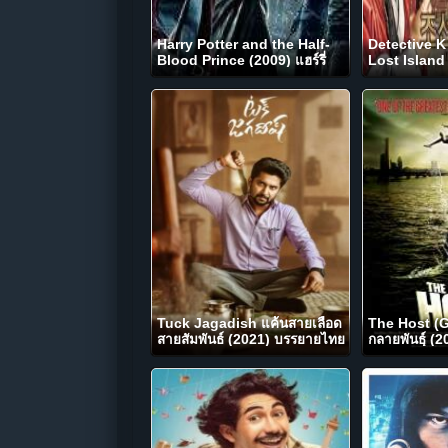
Harry Potter and the Half-
Detective K
Blood Prince (2009) แฮร์รี่
Lost Island 
พอตเตอร์กับเจ้าชายเลือดผสม
ซอน (2015)
ภาค 6
Tuck Jagadish แค้นสายเลือด
The Host (
สายสัมพันธ์ (2021) บรรยายไทย
กลายพันธุ์ (2