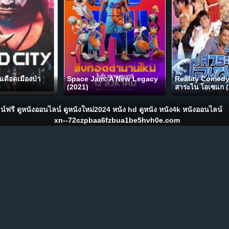
เดือดเมืองป่า
Space Jam: A New Legacy
Reality Comed
(2021)
สาระไน โอเซแก (
ี ดูหนังออนไลน์ ดูหนังใหม่2024 หนัง hd ดูหนัง หนัง4k หนังออนไลน์
xn--72czpbaa6fzbua1be5hvh0e.com