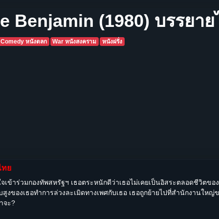
te Benjamin (1980) บรรยาย
Comedy หนังตลก
War หนังสงคราม
หนังฝรั่ง
ยไทย
ินใจเข้าร่วมกองทัพสหรัฐฯ เธอตระหนักดีว่าเธอไม่เคยเป็นอิสระตลอดชีวิตของเ
่ระดับสูงของเธอทำการล่วงละเมิดทางเพศกับเธอ เธอถูกย้ายไปที่สำนักงานให
ขาจะ?