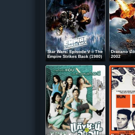
Star Wars: Episode V – The
Dracano มัง
Empire Strikes Back (1980)
2002
สตาร์ วอร์ส เอพพิโซด 5:
จักรวรรดิเอมไพร์โต้กลับ