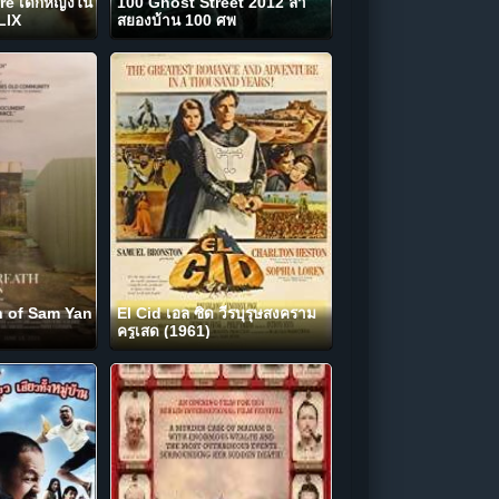
ure เด็กหญิงใน
100 Ghost Street 2012 ล่า
LIX
สยองบ้าน 100 ศพ
h of Sam Yan
El Cid เอล ซิด วีรบุรุษสงคราม
ครูเสด (1961)