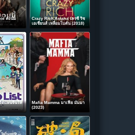
 คังนัม
Crazy Rich Asians เครซี่ ริช
เอเชี่ยนส์ เหลี่ยมโบตัน (2018)
ัดแผนจิ้นให้
Mafia Mamma มาเฟีย มัมมา
(2023)