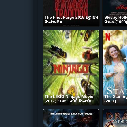
The First Purge 2018 ปฐมบท
Sleepy Holl
คืนอำมหิต
หัวคน (1999
The LEGO Ninjago Movie
The Starling
(2017) : เดอะ เลโก้ นินจาโก
(2021)
มูฟวี่