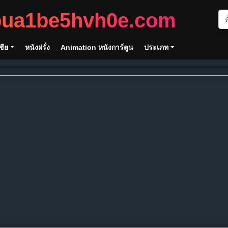
bua1be5hvh0e.com
ชีย
หนังฝรั่ง
Animation หนังการ์ตูน
ประเภท