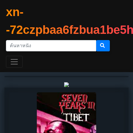
xn-
-72czpbaa6fzbua1be5