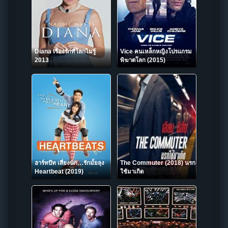
Diana เรื่องรักที่โลกไม่รู้
Vice คนเหล็กหญิงโปรแกรม
2013
พิฆาตโลก (2015)
ฮาร์ทบีท เสี่ยงนัก…รักมั้ยลุง
The Commuter (2018) นรก
Heartbeat (2019)
ใช้มาเกิด