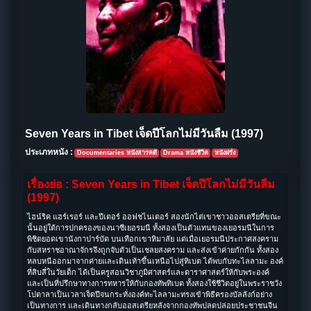
Seven Years in Tibet เจ็ดปีโลกไม่มีวันลืม (1997)
ประเภทหนัง :
Documentaries หนังสารคดี
Drama หนังชีวิต
หนังฝรั่ง
เรื่องย่อ : Seven Years in Tibet เจ็ดปีโลกไม่มีวันลืม
(1997)
ไฮน์ริค แฮร์เรอร์ และปีเตอร์ ออฟชไนเตอร์ สองนักไต่เขาชาวออสเตรียที่ขณะ
นั้นอยู่ใต้การปกครองของนาซีเยอรมนี ทั้งสองเป็นตัวแทนของเยอรมนีในการ
พิชิตยอดเขานังกาปาร์บัต บนเทือกเขาหิมาลัย แต่เมื่อเยอรมนีประกาศสงคราม
กับสหราชอาณาจักรจึงถูกจับตัวเป็นเชลยสงคราม และส่งเข้าค่ายกักกัน ทั้งสอง
หลบหนีออกมาจากค่ายและเดินเท้าขึ้นเหนือไปสู่ทิเบต ได้พบกับทะไลลามะ องค์
ที่สิบสี่ในวัยเด็ก ได้เป็นครูสอนวิชาภูมิศาสตร์และดาราศาสตร์ให้กับพระองค์
และเป็นที่ปรึกษาทางการทหารให้กับกองทัพทิเบต ทั้งสองใช้ชีวิตอยู่ในพระราชวัง
โปตาลาเป็นเวลาเจ็ดปีจนกระทั่งองค์ทะไลลามะทรงเข้าพิธีครองบัลลังก์อย่าง
เป็นทางการ และเดินทางกลับออสเตรียหลังจากกองทัพปลดปล่อยประชาชนจีน