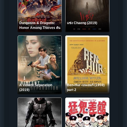
Dungeons & Dragons:
แช่ง Chaeng (2019)
Honor Among Thieves ดัน
เจียนส์ & ดรากอนส์ :
เกียรติยศในหมู่โจร (2023)
A Violent Separation
Ben-Hur เบนเฮอร์ (1959)
(2019)
part 2