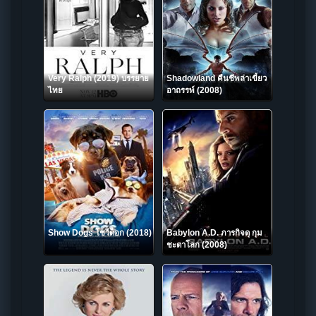
Very Ralph (2019) บรรยาย
Shadowland คืนชีพล่าเขี้ยว
ไทย
อาถรรพ์ (2008)
Show Dogs โชว์ด็อก (2018)
Babylon A.D. ภารกิจดุ กุม
ชะตาโลก (2008)