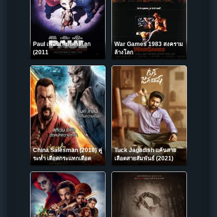
Paul เพื่อนเฟี้ยวต่างโลก
War Games 1983 สงคราม
(2011
ล้างโลก
China Salesman (2018) คู่
Tuck Jagadish แค้นสาย
ระห่ำ เดือดกระแทกเดือด
เลือดสายสัมพันธ์ (2021)
บรรยายไทย