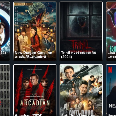
022)
New Dragon Gate Inn
Trinil ทวงร่างนางแค้น
Lisa
เดชคัมภีร์แดนพยัคฆ์
(2024)
แฟรง
(2024)
Arcadian (2024)
Anti Drug Operation
Secr