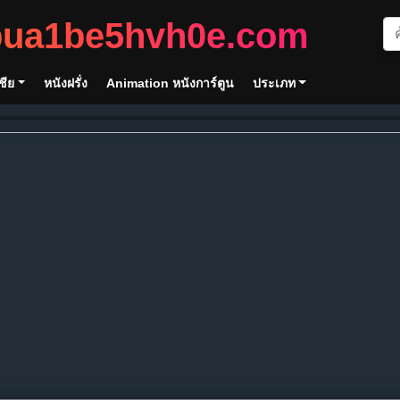
bua1be5hvh0e.com
ชีย
หนังฝรั่ง
Animation หนังการ์ตูน
ประเภท