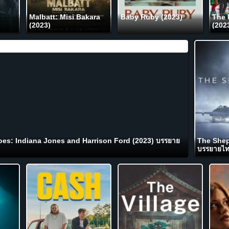
Malbatt: Misi Bakara
Baby Ruby (2023)
The 
(2023)
(202
oes: Indiana Jones and Harrison Ford (2023) บรรยาย
The Shep
บรรยายไ