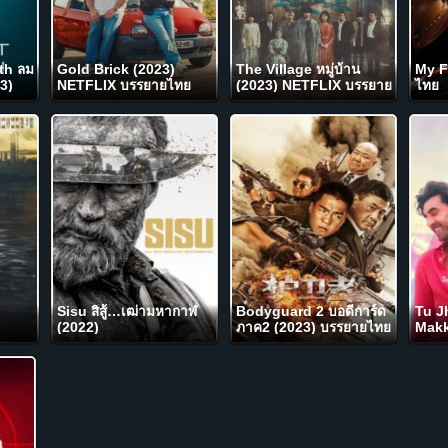
th ลม
Gold Brick (2023)
The Village หมู่บ้าน
My F
23)
NETFLIX บรรยายไทย
(2023) NETFLIX บรรยาย
ไทย
ไทย
Sisu สิสู้…เฒ่ามหากาฬ
Bodyguard 2 บอดีการ์ด
Tu J
(2022)
ภาค2 (2023) บรรยายไทย
Makk
ไทย