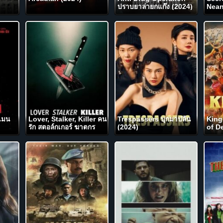
ปราบยาล่ายกแก๊ง (2024)
Nean
ของน
แมน
Lover, Stalker, Killer คน
Trespassers บุกมาปล้น
King
รัก สตอล์กเกอร์ ฆาตกร
(2024)
of D
(2024) NETFLIX