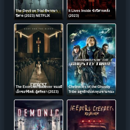
The Devil on Trial พิพากษา
It Lives Inside ขังปีศาจคลั่ง
ปีศาจ (2023) NETFLIX
(2023)
The Exorcist: Believer หมอผี
Chronicles of the Ghostly
เอ็กซอร์ซิสต์: ผู้ศรัทธา (2023)
Tribe อสูรยักษ์แห่งหุบเขามรณะ
(2015)