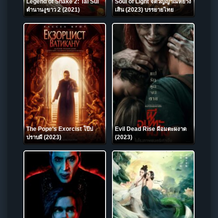
Legend of Snake 2: Tai Sui
Soul of Light จิตวิญญาณหยาง
ตำนานงูขาว 2 (2021)
เสิน (2023) บรรยายไทย
The Pope’s Exorcist โป๊ป
Evil Dead Rise ผีอมตะผงาด
ปราบผี (2023)
(2023)