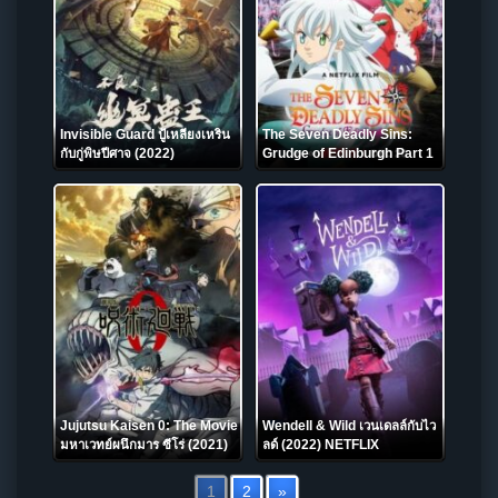
Invisible Guard ปู้เหลียงเหริน
The Seven Deadly Sins:
กับกู่พิษปีศาจ (2022)
Grudge of Edinburgh Part 1
ศึกตำนาน 7 อัศวิน: แค้นเอดินเบ
อระ ภาค 1 (2022)
Jujutsu Kaisen 0: The Movie
Wendell & Wild เวนเดลล์กับไว
มหาเวทย์ผนึกมาร ซีโร่ (2021)
ลด์ (2022) NETFLIX
1
2
»