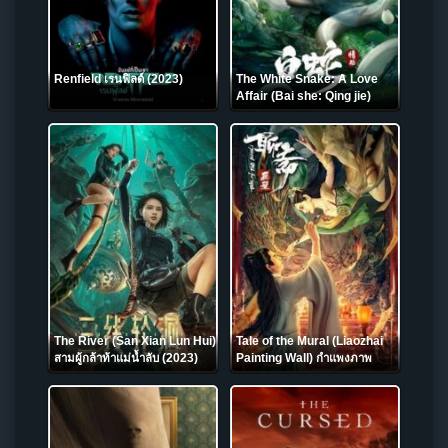
Renfield เรนฟิลด์ (2023)
The White Snake: A Love
Affair (Bai she: Qing jie)
นางพญางูขาว ：วิบากกรรมแห่ง
รัก (2021)
The River (San Xian Lun Hui)
Tale of the Mural (Liaozhai
สามผู้กล้าท้าแม่น้ำลับ (2023)
Painting Wall) กำแพงภาพ
ปีศาจ (2023)