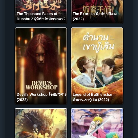
The Thousand Faces of
The Exorcist มือปราบปีศาจ
Dunshu 2 ผู้พิทักษ์หมัดเทวดา 2
(2022)
(2022)
Devil’s Workshop โรงฝึกปีศาจ
Legend of BuShenshan
(2022)
ตำนานเขาปู้เสิน (2022)