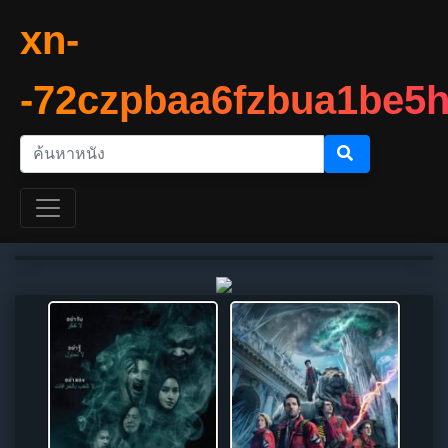
xn-
-72czpbaa6fzbua1be5