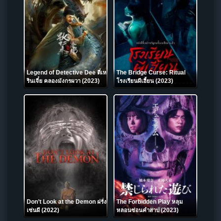
Legend of Detective Dee ตี๋เห
The Bridge Curse: Ritual
รินเจี๋ย คลองมังกรผวา (2023)
โรงเรียนผีเฮี้ยน (2023)
Don’t Look at the Demon ฝรั่ง
The Forbidden Play หลุม
เซ่นผี (2022)
หลอนซ่อนคำสาป (2023)