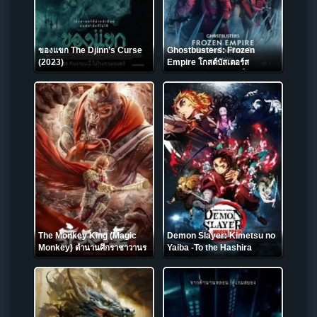
ของแขก The Djinn’s Curse
Ghostbusters: Frozen
(2023)
Empire โกสต์บัสเตอร์ส
มหันตภัยเมืองเยือกแข็ง (2024)
The Monkey King (Magic
Demon Slayer: Kimetsu no
Monkey) ตำนานศึกราชาวานร
Yaiba -To the Hashira
(2022)
Training- ดาบพิฆาตอสูร เดอะ
มูฟวี่ ปาฏิหาริย์แห่งสายสัมพันธ์ สู่
การสั่งสอนของเสา