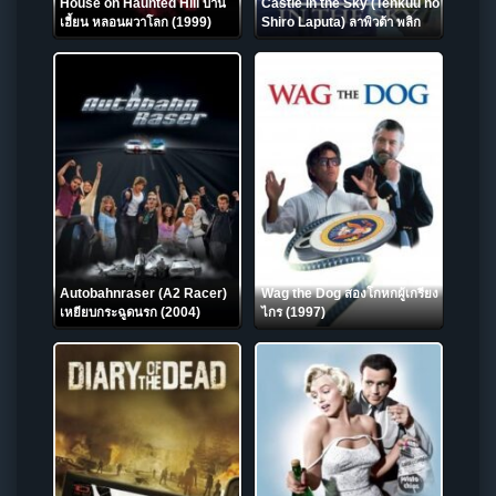
House on Haunted Hill บ้าน
Castle in the Sky (Tenkuu no
เฮี้ยน หลอนผวาโลก (1999)
Shiro Laputa) ลาพิวต้า พลิก
ตำนานเหนือเวหา (1986)
Autobahnraser (A2 Racer)
Wag the Dog สองโกหกผู้เกรียง
เหยียบกระฉูดนรก (2004)
ไกร (1997)