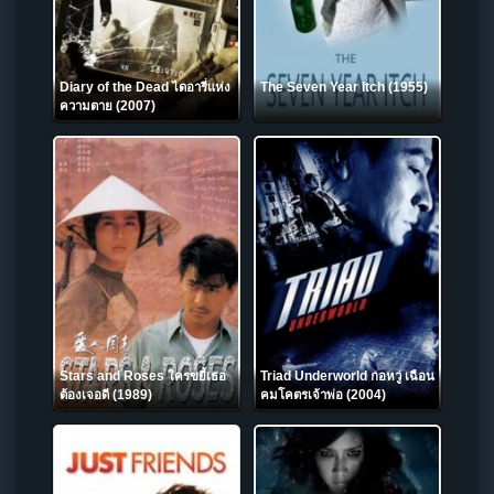
Diary of the Dead ไดอารี่แห่ง
The Seven Year Itch (1955)
ความตาย (2007)
Stars and Roses ใครขยี้เธอ
Triad Underworld กอหวู่ เฉือน
ต้องเจอดี (1989)
คมโคตรเจ้าพ่อ (2004)