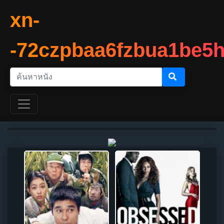
xn-
-72czpbaa6fzbua1be5