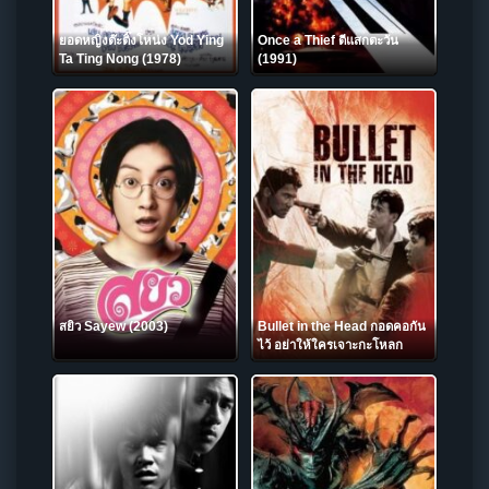
ยอดหญิงต๊ะติ๊งโหน่ง Yod Ying
Once a Thief ตีแสกตะวัน
Ta Ting Nong (1978)
(1991)
สยิว Sayew (2003)
Bullet in the Head กอดคอกัน
ไว้ อย่าให้ใครเจาะกะโหลก
(1990)