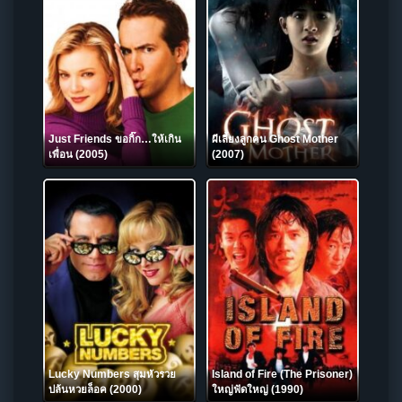
Just Friends ขอกิ๊ก…ให้เกิน
ผีเลี้ยงลูกคน Ghost Mother
เพื่อน (2005)
(2007)
Lucky Numbers สุมหัวรวย
Island of Fire (The Prisoner)
ปล้นหวยล็อค (2000)
ใหญ่ฟัดใหญ่ (1990)