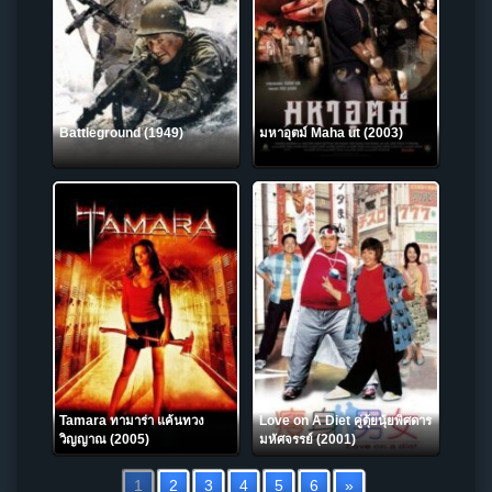
Battleground (1949)
มหาอุตม์ Maha ut (2003)
Tamara ทามาร่า แค้นทวง
Love on A Diet คู่ตุ้ยนุ้ยพิศดาร
วิญญาณ (2005)
มหัศจรรย์ (2001)
1
2
3
4
5
6
»