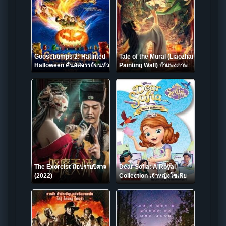
Goosebumps 2: Haunted
Tale of the Mural (Liaozhai
Halloween คืนอัศจรรย์ขนหัว
Painting Wall) กำแพงภาพ
ลุก 2 หุ่นฝังแค้น (2018)
ปีศาจ (2023)
The Exorcist มือปราบปีศาจ
Dear Sofia: A Royal
(2022)
Collection เจ้าหญิงโซเฟีย
กับการผจญภัย (2015)