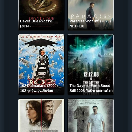
Devils Due ผีทวงร่าง
Paradise พาราไดซ์ (2023)
(2014)
NETFLIX
102 Dalmatians (2000)
The Day the Earth Stood
102 จุดจุ้น..วุ่นเกินร้อย
Still 2008 วันพิฆาตสะกดโลก