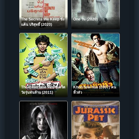
The Secrets We Keep ขัง
One วัน (2020)
แค้น บริสุทธิ์ (2020)
The Billionaire ท็อป ซีเคร็ต
Khon hew hua (2007) คน
วัยรุ่นพันล้าน (2011)
หิ้วหัว