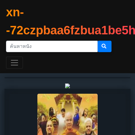
xn-
-72czpbaa6fzbua1be5