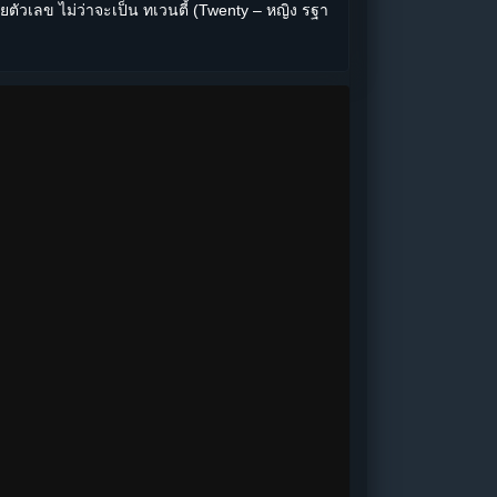
้วยตัวเลข ไม่ว่าจะเป็น ทเวนตี้ (Twenty – หญิง รฐา