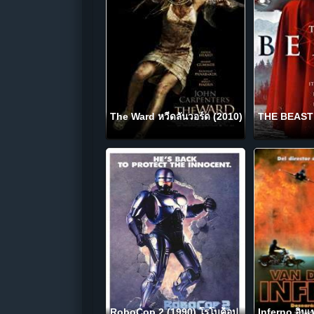
The Ward หวีดลั่นวอร์ด (2010)
THE BEAST (
RoboCop 2 (1990) โรโบค็อป
Inferno อินเ