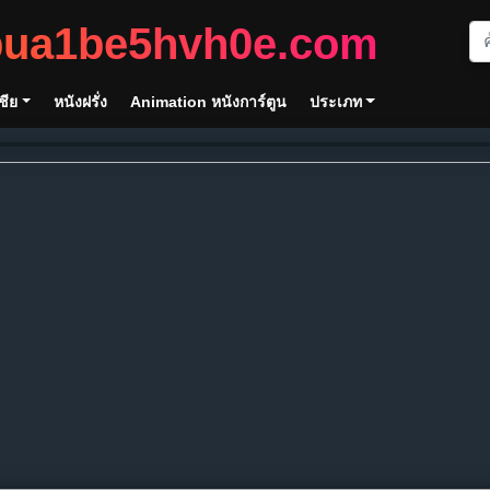
bua1be5hvh0e.com
ชีย
หนังฝรั่ง
Animation หนังการ์ตูน
ประเภท