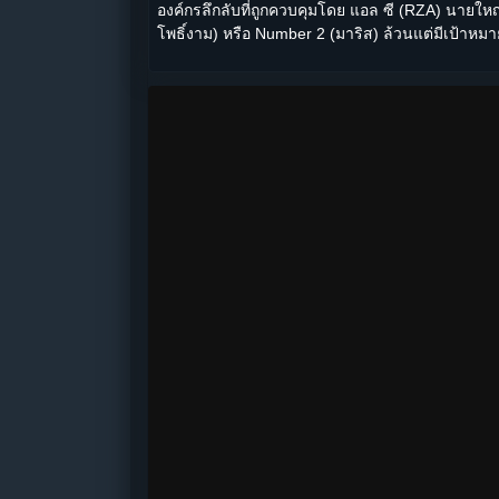
องค์กรลึกลับที่ถูกควบคุมโดย แอล ซี (RZA) นายใหญ่ผ
โพธิ์งาม) หรือ Number 2 (มาริส) ล้วนแต่มีเป้าหมา