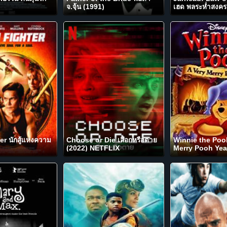
จ.จุ้น (1991)
เฮด พลระห่ำสงค
(2019)
r นักสู้แห่งความ
Choose or Die เลือกหรือตาย
Winnie the Pooh
(2022) NETFLIX
Merry Pooh Year 
ตอน สวัสดีปีพูห์ 