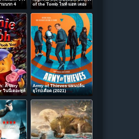
รามนรก 4
of the Tomb ไนท์ แอท เดอะ
มิวเซียม ความลับสุสานอัศจรรย์
(2014)
: A Very
Army of Thieves แผนปล้น
วินนี่เดอะพูห์
ยุโรปเดือด (2021)
2012