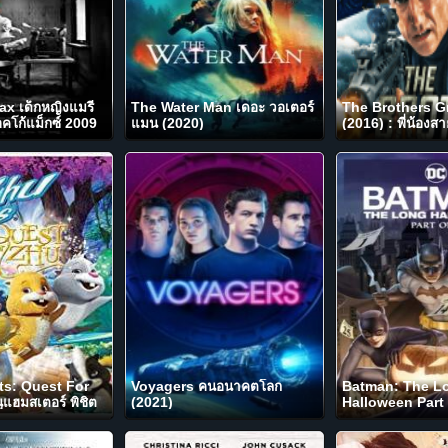
 เด็กหญิงแมรี่
The Water Man เดอะ วอเตอร์
The Brothers G
ช้อคโก้แม็กซ์ 2009
แมน (2020)
(2016) : พี่น้องสา
ts: Quest For
Voyagers คนอนาคตโลก
Batman: The L
ูแฮมสเตอร์ พิชิต
(2021)
Halloween Part 
์