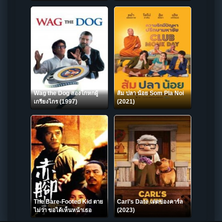
(2021) NETFLIX
Wag the Dog สองโกหกผู้
ส้ม ปลา น้อย Som Pla Noi
เกรียงไกร (1997)
(2021)
The Bare-Footed Kid ตาย
Carl’s Date เดตของคาร์ล
ไม่ว่า ขอได้เห็นหน้าเธอ
(2023)
(1993)