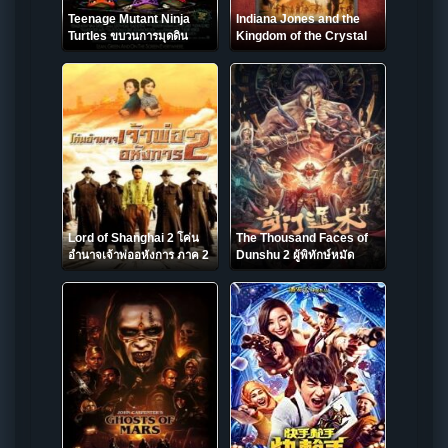
Teenage Mutant Ninja
Indiana Jones and the
Turtles ขบวนการมุดดิน
Kingdom of the Crystal
นินจาเต่า (1990)
Skull 4 ขุมทรัพย์สุดขอบฟ้า
ภาค 4 ตอน อาณาจักร
กะโหลกแก้ว (2008)
Lord of Shanghai 2 โค่น
The Thousand Faces of
อำนาจเจ้าพ่ออหังการ ภาค 2
Dunshu 2 ผู้พิทักษ์หมัด
(2020)
เทวดา 2 (2022)