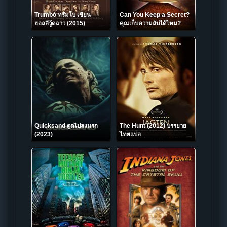
Trumbo ทรัมโบ เขียน
Can You Keep a Secret?
ฮอลลีวู้ดฉาว (2015)
คุณเก็บความลับได้ไหม?
(2019)
Quicksand ดูดไปลงนรก
The Hunt (2012) บรรยาย
(2023)
ไทยแปล