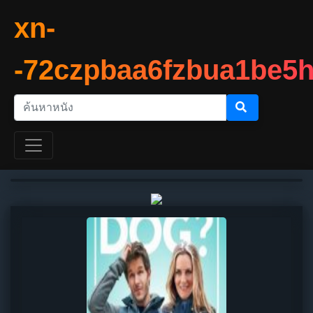
xn-
-72czpbaa6fzbua1be5