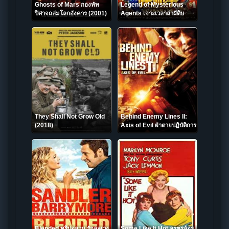
Ghosts of Mars กองทัพ
Legend of Mysterious
ปิศาจถล่มโลกอังคาร (2001)
Agents เจาะเวลาล่าผีดิบ
(2016)
They Shall Not Grow Old
Behind Enemy Lines II:
(2018)
Axis of Evil ฝ่าตายปฏิบัติการ
ท้านรก (2006)
Blended ทริปอลวน รักอลเวง
Some Like It Hot อรชรอ้อน