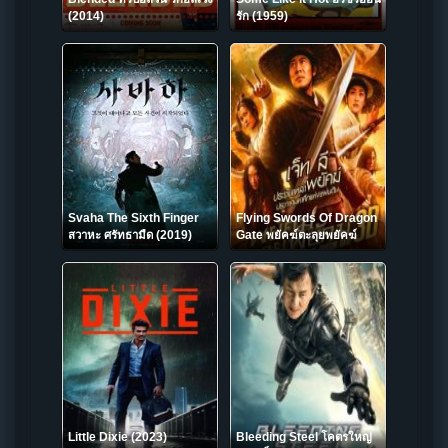
(2014)
รัก (1959)
Svaha The Sixth Finger
Flying Swords Of Dragon
สวาหะ ศรัทธามืด (2019)
Gate พยัคฆ์ตะลุยพยัคฆ์
บรรยายไทย
2011
Little Dixie (2023)
Bleeding Steel โคตรใหญ่