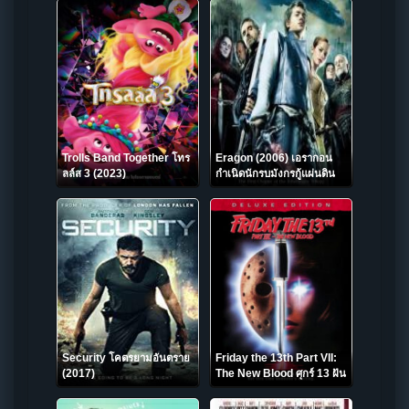
Trolls Band Together โทร
Eragon (2006) เอรากอน
ลล์ส 3 (2023)
กำเนิดนักรบมังกรกู้แผ่นดิน
Security โคตรยามอันตราย
Friday the 13th Part VII:
(2017)
The New Blood ศุกร์ 13 ฝัน
หวาน ภาค 7 ตอน ทายาท
สยอง (1988)