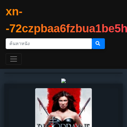
xn-
-72czpbaa6fzbua1be5