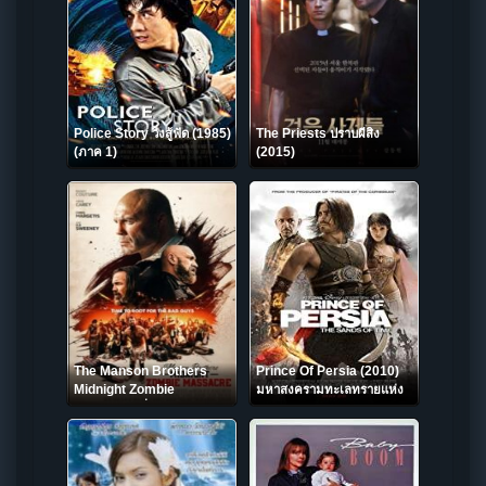
Police Story วิ่งสู้ฟัด (1985)
The Priests ปราบผีสิง
(ภาค 1)
(2015)
The Manson Brothers
Prince Of Persia (2010)
Midnight Zombie
มหาสงครามทะเลทรายแห่ง
Massacre พี่น้องแมนสัน ฆ่า
กาลเวลา
ระห่ำซอมบี้ยามเที่ยงคืน
(2021)