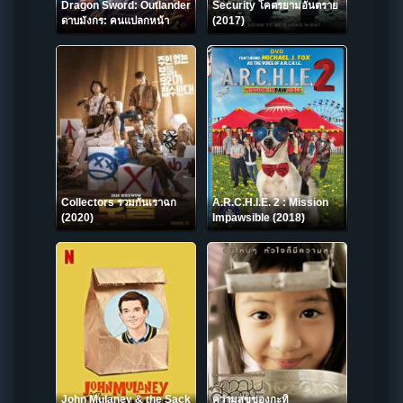
Dragon Sword: Outlander
Security โคตรยามอันตราย
ดาบมังกร: คนแปลกหน้า
(2017)
(2021) ซับไทย
Collectors รวมกันเราฉก
A.R.C.H.I.E. 2 : Mission
(2020)
Impawsible (2018)
John Mulaney & the Sack
ความสุขของกะทิ