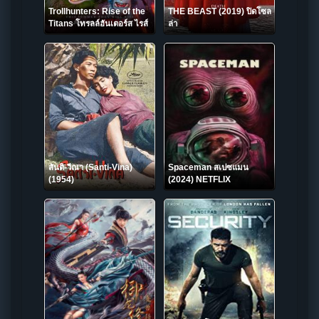
Trollhunters: Rise of the
THE BEAST (2019) ปิดโซล
Titans โทรลล์ฮันเตอร์ส ไรส์
ล่า
ออฟ เดอะ ไททันส์ (2021)
สันติ-วีณา (Santi-Vina)
Spaceman สเปซแมน
(1954)
(2024) NETFLIX