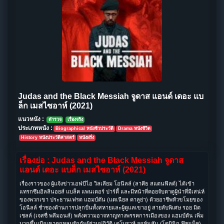
Judas and the Black Messiah จูดาส แอนด์ เดอะ แบ
ล็ก เมสไซอาห์ (2021)
แนวหนัง :
ตำรวจ
เรื่องจริง
ประเภทหนัง :
Biographical หนังชีวประวัติ
Drama หนังชีวิต
History หนังประวัติศาสตร์
หนังฝรั่ง
เรื่องย่อ : Judas and the Black Messiah จูดาส
แอนด์ เดอะ แบล็ก เมสไซอาห์ (2021)
เรื่องราวของ ผู้แจ้งข่าวเอฟบีไอ วิลเลียม โอนีลล์ (ลาคีธ สแตนฟิลด์) ได้เข้า
แทรกซึมอิลลินอยส์ แบล็ค แพนเตอร์ ปาร์ตี้ และมีหน้าที่คอยจับตาดูผู้นำที่มีเสน่ห์
ของพวกเขา ประธานเฟรด แฮมป์ตัน (แดเนียล คาลูย่า) ด้วยอาชีพหัวขโมยของ
โอนีลล์ ช่ำชองด้านการปลุกปั่นทั้งสหายและผู้ดูแลเขาอยู่ สายลับพิเศษ รอย มิต
เชลล์ (เจสซี่ พลีมอนส์) พลังความอาจหาญทางพรรคการเมืองของ แฮมป์ตัน เพิ่ม
มากขึ้นเมือเขาตกหลุมรักกับผู้ร่วมปฏิวัติ เดโบราห์ จอห์นสัน (โดมินิก ฟิชแบ็ค)