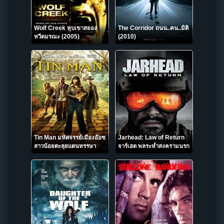
Wolf Creek หุบเขาสยอง
The Corridor ถนน..คน..มิติ
หวีดมรณะ (2005)
(2010)
Tin Man มหัศจรรย์เมืองอ๊อซ
Jarhead: Law of Return
สาวน้อยตะลุยแดนหรรษา
จาร์เฮด พลระห่ำสงครามนรก
(2007) disk2
4 (2019)