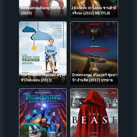
Benyamin Biang Kerok 2
I Believe in Santa ซานต้ามี
(2020)
จริงนะ (2022) NETFLIX
The English Teacher ครูใส
Downrange สไนเปอร์ ซุ่มฆ่า
หัวใจสะออน (2013)
บ้า อำมหิต (2017) บรรยาย
ไทย