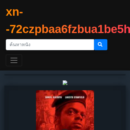
xn-
-72czpbaa6fzbua1be5