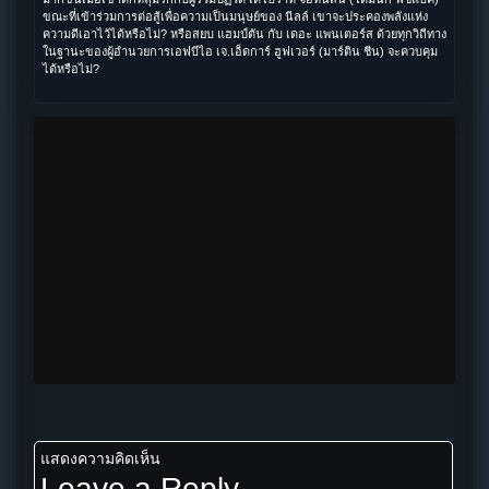
ขณะที่เข้าร่วมการต่อสู้เพื่อความเป็นมนุษย์ของ นีลล์ เขาจะประคองพลังแห่ง
ความดีเอาไว้ได้หรือไม่? หรือสยบ แฮมป์ตัน กับ เดอะ แพนเตอร์ส ด้วยทุกวิถีทาง
ในฐานะของผู้อำนวยการเอฟบีไอ เจ.เอ็ดการ์ ฮูฟเวอร์ (มาร์ติน ชีน) จะควบคุม
ได้หรือไม่?
แสดงความคิดเห็น
Leave a Reply