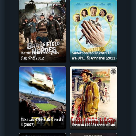
Battle Field Hero ผู้กล้า
Salvation Boulevard โอ้
(ไม่) ท้าสู้ 2012
พระเจ้า…ถึงคราวซวย (2011)
Taxi แท็กซี่ซิ่งระเบิดบ้าระห่ำ
Bicycle Thieves จอมโจร
4 (2007)
จักรยาน (1948) บรรยายไทย