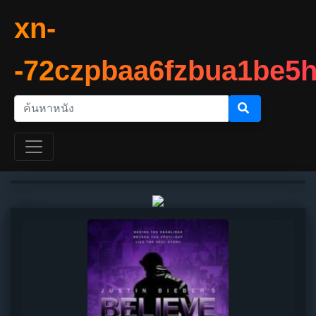
xn-
-72czpbaa6fzbua1be5