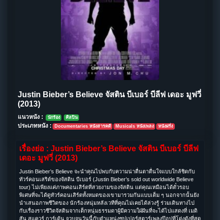
Justin Bieber’s Believe จัสติน บีเบอร์ บีลีฟ เดอะ มูฟวี่
(2013)
แนวหนัง :
นักร้อง
ศิลปิน
ประเภทหนัง :
Documentaries หนังสารคดี
Musicals หนังเพลง
หนังฝรั่ง
เรื่องย่อ : Justin Bieber’s Believe จัสติน บีเบอร์ บีลีฟ
เดอะ มูฟวี่ (2013)
Justin Bieber’s Believe จะนำคุณไปพบกับความน่าตื่นตาตื่นใจแบบใกล้ชิดกับ
ทัวร์คอนเสริต์ของจัสติน บีเบอร์ (Justin Bieber’s sold out worldwide Believe
tour) ไม่เพียงแค่ภาพคอนเสิร์ตที่สวยงามของจัสติน แต่คุณเหมือนได้ตั๋วรอบ
พิเศษที่จะได้ดูทัวร์คอนเสิร์ตทั้งหมดของเขามารวมกันแบบเต็ม ๆ นอกจากนั้นยัง
นำเสนอภาพชีวิตของ นักร้องหนุ่มหลังเวทีที่คุณไม่เคยได้ล่วงรู้ ร่วมเดินทางไป
กับเรื่องราวชีวิตจัสตินจากเด็กหนุ่มธรรมดาผู้มีความใฝ่ฝันที่จะได้ไปแสดงที่ เมดิ
สัน สแควร์ การ์เด้น จวบจนวันนี้กับตำแหน่งซุปเปอร์สตาร์เพลงป๊อปที่โด่งดังที่สุด