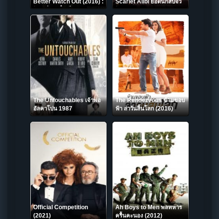
Better Watch Out (2016) :
Scarlet Alibi ยอดนักสืบจิ๋ว
โดดเดี่ยว เดี๋ยวก็ตาย
โคนัน ผ่าปริศนาปมมรณะ
(2021)
The Untouchables เจ้าพ่อ
The Rendezvous ข้ามขอบ
อัลคาโปน 1987
ฟ้า ล่าวันสิ้นโลก (2016)
Official Competition
Ah Boys to Men พลทหาร
(2021)
ครื้นคะนอง (2012)