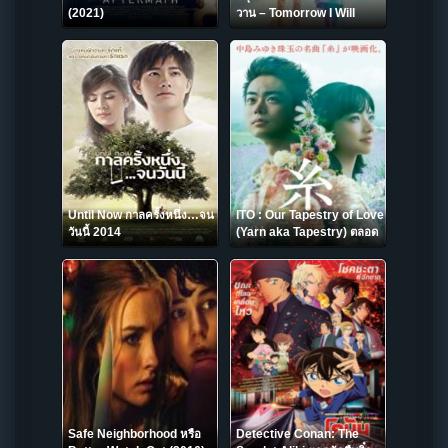
(2021)
วาน – Tomorrow I Will
Date with Yesterdays You
2016
Until Now กาลครั้งหนึ่ง…จน
ITO : Our Tapestry of Love
วันนี้ 2014
(Yarn aka Tapestry) ตลอด
มา ตลอดไป คือเธอ (2020)
Safe Neighborhood หรือ
Detective Conan: The