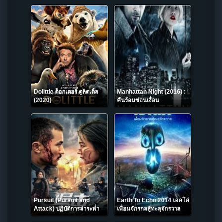
เหนือโลก
Dolittle ด็อกเตอร์ ดูลิตเติ้ล
Manhattan Night (2016) :
(2020)
คืนร้อนซ่อนเงื่อน
Pursuit (Pursuit and
Earth To Echo 2014 เอคโค่
Attack) ปฏิบัติการล่าระห่ำ
เพื่อนจักรกลสู้ทะลุจักรวาล
(2023) บรรยายไทย