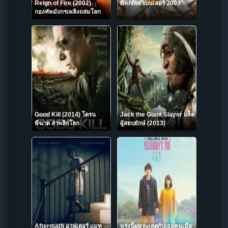
Reign of Fire (2002)
Benhur เบนเฮอร์ 2003
กองทัพมังกรเพลิงถล่มโลก
Good Kill (2014) โดรน
Jack the Giant Slayer แจ็ค
พิฆาต ล่าพลิกโลก
ผู้สยบยักษ์ (2013)
Aftermath อาฟเตอร์ แมท
พรุ่งนี้ผมจะเดตกับเธอคนเมื่อ