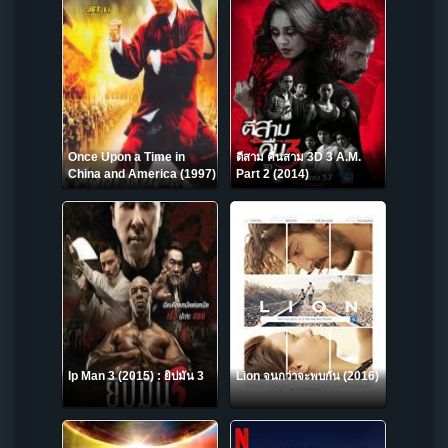
Once Upon a Time in
ตีสาม คืนสาม 3D 3 A.M.
China and America (1997)
Part 2 (2014)
หวงเฟยหง พิชิตตะวันตก
Ip Man 3 (2015) : ยิปมัน 3
Lion จนกว่าจะพบกัน (2016)