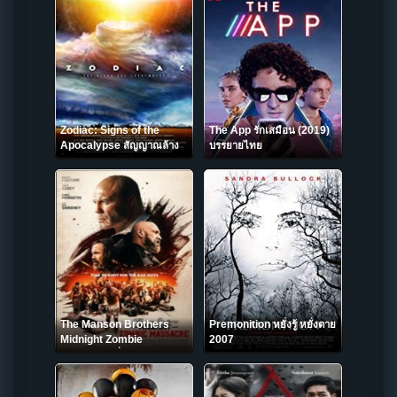
Zodiac: Signs of the
The App รักเสมือน (2019)
Apocalypse สัญญาณล้าง
บรรยายไทย
โลก (2014)
The Manson Brothers
Premonition หยั่งรู้ หยั่งตาย
Midnight Zombie
2007
Massacre พี่น้องแมนสัน ฆ่า
ระห่ำซอมบี้ยามเที่ยงคืน
(2021)