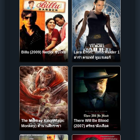
Billu (2009) Netflix ซับไทย
Lara Croft: Tomb Raider 1
ลาร่า ครอฟท์ ทูมเรเดอร์
ภาค1 (2001)
The Monkey King (Magic
There Will Be Blood
Monkey) ตำนานศึกราชา
(2007) ศรัทธาฝังเลือด
วานร (2022)