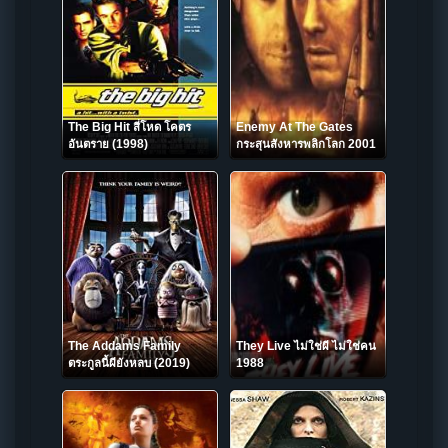
The Big Hit สี่โหด โคตร
Enemy At The Gates
อันตราย (1998)
กระสุนสังหารพลิกโลก 2001
The Addams Family
They Live ไม่ใช่ผี ไม่ใช่คน
ตระกูลนี้ผียังหลบ (2019)
1988