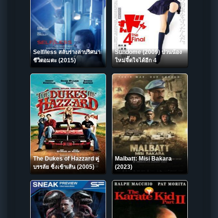
Self/less สลับร่างล่าปริศนา
Sundome (2009) ป่วนน้อง
ชีวิตอมตะ (2015)
ใหม่จี๊ดใจได้อีก 4
The Dukes of Hazzard คู่
Malbatt: Misi Bakara
บรรลัย ซิ่งเข้าเส้น (2005)
(2023)