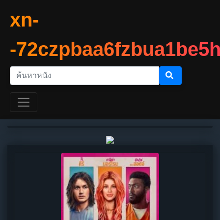
xn-
-72czpbaa6fzbua1be5