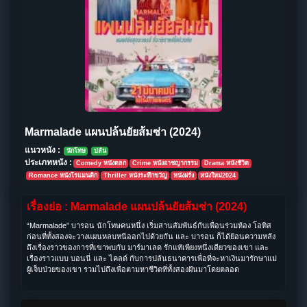
Marmalade แผนปล้นยัยส้มซ่า (2024)
แนวหนัง :
นักโทษ
ปล้น
ประเภทหนัง :
Comedy หนังตลก
Crime หนังอาชญากรรม
Drama หนังชีวิต
Romance หนังโรแมนติก
Thriller หนังระทึกขวัญ
หนังฝรั่ง
หนังใหม่2024
เรื่องย่อ : Marmalade แผนปล้นยัยส้มซ่า (2024)
“Marmalade” บารอน นักโทษคนหนึ่ง เริ่มสานสัมพันธ์กับเพื่อนร่วมห้อง โอทิส
ก่อนที่ทั้งสองจะวางแผนหลบหนีออกไปด้วยกัน และ บารอน ก็ได้ย้อนความหลัง
ถึงเรื่องราวของการที่เขาพบกับ มาร์มาเลด รักแท้เพียงหนึ่งเดียวของเขา และ
เรื่องราวแบบ บอนนี่ และ ไคลด์ กับการปล้นธนาคารเพื่อที่จะหาเงินมารักษาแม่
ผู้เจ็บป่วยของเขา รวมไปถึงเพื่อตามหาชีวิตที่ทั้งสองฝันมาโดยตลอด