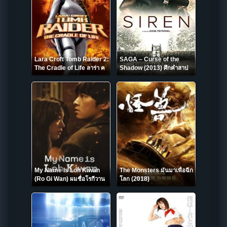
Lara Croft Tomb Raider 2:
SAGA – Curse of the
The Cradle of Life ลาร่า ค
Shadow (2013) ศึกคำสาป
รอฟท์ ทูมเรเดอร์ ภาค 2: กู้
มรณะ
วิกฤตล่ากล่องปริศนา (2003)
My Name Is Loh Kiwan
The Monsters มันมาเพื่อฉีก
(Ro Gi Wan) ผมชื่อโรกีวาน
โลก (2018)
(2024) NETFLIX