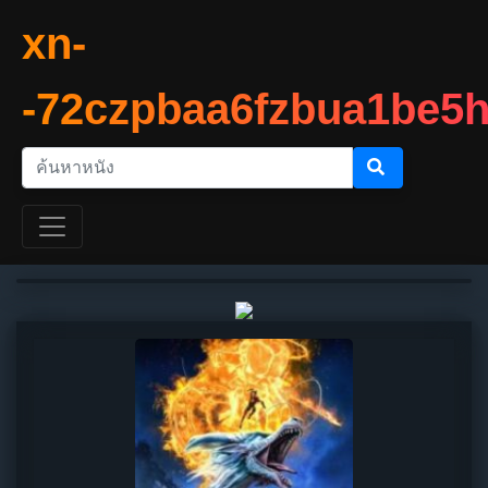
xn-
-72czpbaa6fzbua1be5