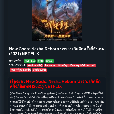
New Gods: Nezha Reborn นาจา: เกิดอีกครั้งก็ยังเทพ
(2021) NETFLIX
แนวหนัง :
NETFLIX
มังกร
เทพเจ้า
ประเภทหนัง :
Action หนังบู๊
Animation หนังการ์ตูน
Fantasy หนังจินตนาการ
หนังการ์ตูน อนิเมชั่น
หนังใหม่2021
เรื่องย่อ : New Gods: Nezha Reborn นาจา: เกิดอีก
ครั้งก็ยังเทพ (2021) NETFLIX
(Xin Shen Bang: Ne Zha Chongsheng) หลังจาก 2 พันปี ลูกเทพที่มีอิทธิฤทธิ์ได้
ต่อสู้กับเทพมังกรได้สำเร็จ หลี่หยุนเซียง เด็กคนส่งของในสลัมที่ชื่นชอบการแข่ง
รถและใช้ชีวิตอย่างมีความสุข จนกระทั้งลูกชายเศรษฐีผู้โอ้อวดได้เอาชนะเขาใน
การแข่งขันรถได้และรถของหลี่หยุนยังถูกทำลายจนไม่เหลือแถมเขาและน้องก็
ยังโดนกลั่นแกล้ง แล้วไม่นานหลังจากนั้นความแค้นที่เขาสะสมไว้ได้กลายเป็น
ชนวนจุดระเบิดพลังอันยิ่งใหญ่ของนาจา ซึ่งสุดท้ายเขาจะสามารถบังคับพลังอัน