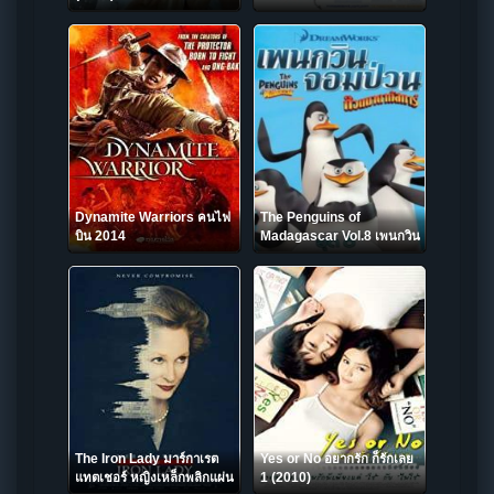
ลืมเธอ (2009)
Dynamite Warriors คนไฟ
The Penguins of
บิน 2014
Madagascar Vol.8 เพนกวิน
จอมป่วน ก๊วนมาดากัสการ์ ชุด
8
The Iron Lady มาร์กาเรต
Yes or No อยากรัก ก็รักเลย
แทตเชอร์ หญิงเหล็กพลิกแผ่น
1 (2010)