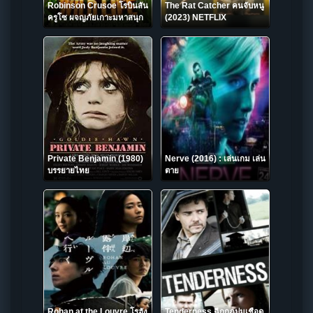
Robinson Crusoe โรบินสัน
The Rat Catcher คนจับหนู
ครูโซ ผจญภัยเกาะมหาสนุก
(2023) NETFLIX
(2016)
Private Benjamin (1980)
Nerve (2016) : เล่นเกม เล่น
บรรยายไทย
ตาย
Rohan at the Louvre โรฮัง
Tenderness ฉีกกฎปมเชือด