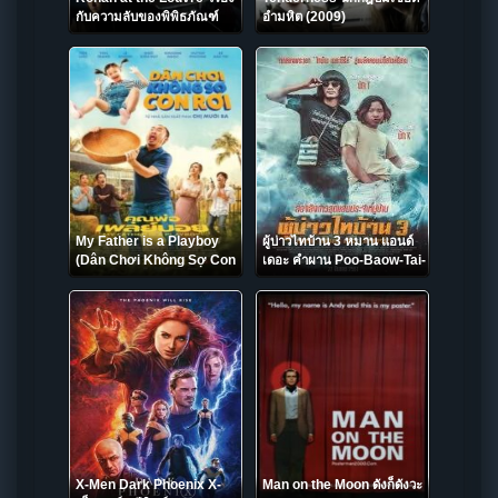
กับความลับของพิพิธภัณฑ์
อำมหิต (2009)
ลูฟร์ (2023)
My Father is a Playboy
ผู้บ่าวไทบ้าน 3 หมาน แอนด์
(Dân Chơi Không Sợ Con
เดอะ คำผาน Poo-Baow-Tai-
Rơi) คุณพ่อเพลย์บอย (2022)
Ban 3 (2018)
X-Men Dark Phoenix X-
Man on the Moon ดังก็ดังวะ