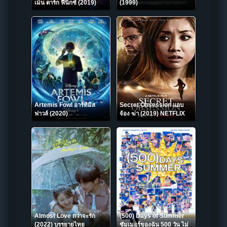
เม็น ดาร์ก ฟีนิกซ์ (2019)
(1999)
Artemis Fowl อาร์ทิมิส
Secret Obsession แอบ
ฟาวล์ (2020)
จ้อง ฆ่า (2019) NETFLIX
บรรยายไทย
Almost Love กว่าจะรัก
(500) Days of Summer
(2022) บรรยายไทย
ซัมเมอร์ของฉัน 500 วัน ไม่