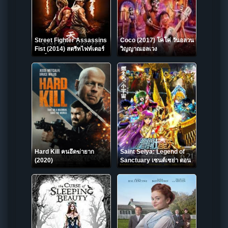
Street Fighter Assassins
Coco (2017) โคโค่ วันอลวน
Fist (2014) สตรีทไฟท์เตอร์
วิญญาณอลเวง
ฤทธิ์หมัด
Hard Kill คนอึดฆ่ายาก
Saint Seiya: Legend of
(2020)
Sanctuary เซนต์เซย่า ตอน
ศึกปราสาท 12 ราศี (2014)