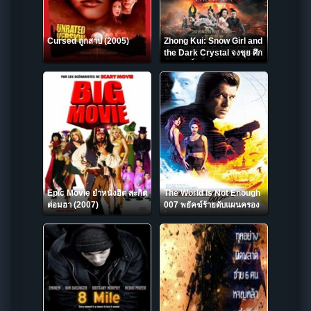
Cursed ถูกสาป (2005)
Zhong Kui: Snow Girl and
the Dark Crystal จงขุย ศึก
เทพฤทธิ์พิชิตมาร (2015)
Epic Movie ยำหนังฮิต สะกิต
The World Is Not Enough
ต่อมฮา (2007)
007 พยัคฆ์ร้ายดับแผนครอง
โลก (1999) (James Bond
007 ภาค 19)