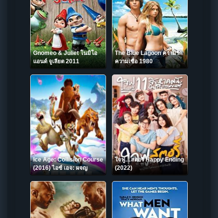
Gnomeo & Juliet โนมิโอ
The Blue Lagoon ความรัก
แอนด์ จูเลียต 2011
ความเชื่อ 1980
Ice Age: Collision Course
ใจฟู…สตอรี่ Happy Ending
(2016) ไอซ์ เอจ: ผจญ
(2022)
อุกกาบาตสุดอลเวง!!