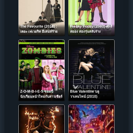
The Favourite (2018) :
Freaky Friday (2003) ศุกร์
เดอะ เฟเวอริท อีเสน่ห์ร้าย
สยอง สองรุ่นสลับร่าง
Z-O-M-B-I-E-S ซอมบี้
Blue Valentine บลู
นักเรียนหน้าใหม่กับสาวเชียร์
วาเลนไทน์ (2010)
ลีดเดอร์ (2018)