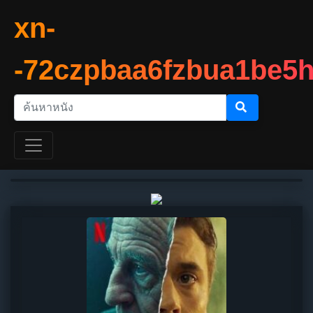
xn-
-72czpbaa6fzbua1be5