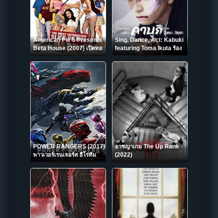
American Pie 6 Presents
Sing, Dance, Act: Kabuki
Beta House (2007) เปิดหอ
featuring Toma Ikuta ร้อง
ซ่าส์ พลิกตำราแอ้ม
เต้น แสดง: คาบูกิโดยโทมะ อิ
คุตะ (2022) NETFLIX
POWER RANGERS (2017)
อาชญาเกม The Up Rank
พาวเวอร์เรนเจอร์ส ฮีโร่ทีม
(2022)
มหากาฬ