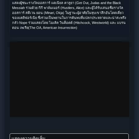
แสดงผู้ชนะรางวัลออสการ์ แดเนียล คาลูยา (Get Out, Judas and the Black
Messiah ร่วมด้วย กีกี พาล์มเมอร์ (Hustlers, Alice) และผู้ได้รับเสนอชื่อรางวัล
ออสการ์ สตีเวน ยอน (Minari, Okja) ในฐานะผู้อาศัยในหุบเขาลึกอันโดดเดี่ยว
ของแคลิฟอร์เนีย ซึ่งร่วมเป็นพยานในการค้นพบที่แปลกประหลาดและน่าสะพรึง
กลัว Nope ร่วมแสดงโดย ไมเคิล วินค็อตต์ (Hitchcock, Westworld) และ แบรน
ดอน เพเรีย(The OA, American Insurrection)
แสดงความคิดเห็น