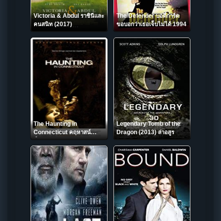
Victoria & Abdul ราชินีและ
The Defender บอดี้การ์ด
คนสนิท (2017)
ขอบอกว่าเธอเจ็บไม่ได้ 1994
The Haunting in
Legendary Tomb of the
Connecticut คฤหาสน์…
Dragon (2013) ล่าอสูร
ช็อค (2009)
ตำนานสยอง