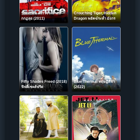
Sacrifice ตำรวจระห่ำแห
Crouching Tiger, Hidden
กกฏลุย (2011)
Dragon พยัคฆ์ระห่ำ มังกร
ผยองโลก (2000)
Fifty Shades Freed (2018)
Blue Thermal ทฤษฎีสีฟ้า
ฟิฟตี้เชดส์ฟรีด
(2022)