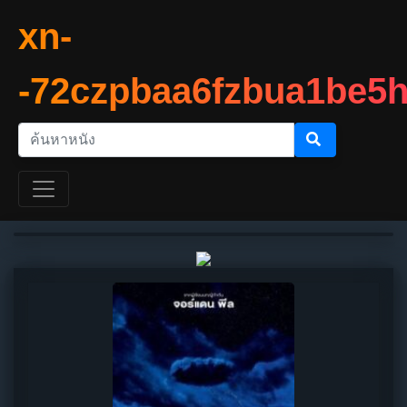
xn-
-72czpbaa6fzbua1be5