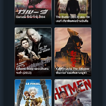
Garuda ปักษาวายุ 2004
The Butler (2013) เดอะ บัท
เลอร์ เกียรติยศพ่อบ้านบันลือ
โลก
Empire State แผนปล้นคน
Kagemusha The Shadow
ระห่ำ (2013)
Warrior จอมทัพคาเกมูชา
1980