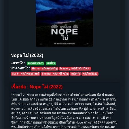
Nope ไม่ (2022)
แนวหนัง :
มนุษย์ต่างดาว
เอเลี่ยน
ประเภทหนัง :
Horror หนังสยองขวัญ
Mystery หนังลึกลับปริศนา
Sci-Fi หนังวิทยาศาสตร์
Thriller หนังระทึกขวัญ
หนังฝรั่ง
หนังใหม่2022
เรื่องย่อ : Nope ไม่ (2022)
“Nope ไม่” Nope ผลงานล่าสุดที่เขียนบทและกำกับโดยจอร์แดน พีล นำแสดง
โดย แดเนียล คาลูยา พบกัน 21 กรกฎาคม ในโรงภาพยนตร์ ประเภท ระทึกขวัญ,
อีพิค นักแสดง แดเนียล คาลูยา, กีกี พาล์มเมอร์, สตีเวน ยอน, ไมเคิล วินค็อตต์,
แบรนดอน เพเรีย เขียนบทและกำกับโดย จอร์แดน พีล ผู้อำนวยการสร้าง เอียน
คูเปอร์, จอร์แดน พีล จอร์แดน พีล เจ้าของรางวัลออสการ์ พลิกโฉมและให้คำ
จำกัดความนิยามความสยองขวัญสมัยใหม่ด้วย Get Out และ Us ตอนนี้ เขา
จินตนาการถึงภาพยนตร์ช่วงซัมเมอร์อีกครั้งด้วย Nope ภาพยนตร์อีพิคสยองขวัญ
ที่จะเป็นฝันร้ายสุดป็อปครั้งใหม่ การกลับมารวมตัวกันของจอร์แดน พีล และนัก