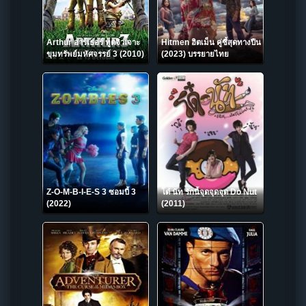
Arthur อาร์เธอร์ ทูตจิ๋วเจาะ
Hitmen ฮิตเม็น คู่ซี้สุดทางปืน
ขุมทรัพย์มหัศจรรย์ 3 (2010)
(2023) บรรยายไทย
Z-O-M-B-I-E-S 3 ซอมบี้ 3
โด๋ นัท รักนี้จุดจุดจุด Do Nut
(2022)
(2011)