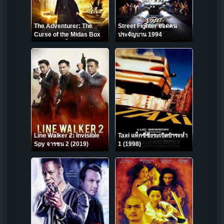
The Adventurer: The
Street Fighter ยอดคน
Curse of the Midas Box
ประจัญบาน 1994
มารายห์ มันดี้ ผจญภัยล่า
กล่องปริศนาครองโลก 2013
Line Walker 2: Invisible
Taxi แท็กซี่ซิ่งระเบิดบ้าระห่ำ
Spy จารชน 2 (2019)
1 (1998)