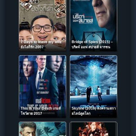
7 Days to leave my wife
Bridge of Spies (2015) –
ยังไงก็รัก 2007
บริดจ์ ออฟ สปายส์ จารชน
เจรจาทมิฬ
This Is Your Death เกมส์
Skyline (2010) สงครามสกา
โชว์ตาย 2017
ยไลน์ดูดโลก