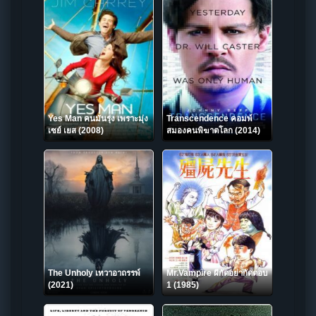
Yes Man คนมันรุ่ง เพราะมุ่ง
Transcendence คอมพ์
เซย์ เยส (2008)
สมองคนพิฆาตโลก (2014)
The Unholy เทวาอาถรรพ์
Mr.Vampire ผีกัดอย่ากัดตอบ
(2021)
1 (1985)