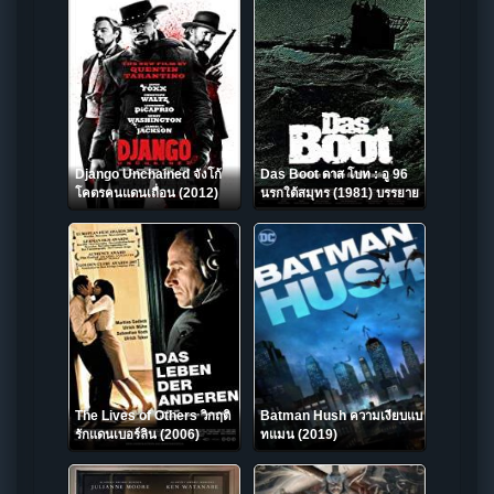
Django Unchained จังโก้
Das Boot ดาส โบท : อู 96
โคตรคนแดนเถื่อน (2012)
นรกใต้สมุทร (1981) บรรยาย
ไทย
The Lives of Others วิกฤติ
Batman Hush ความเงียบแบ
รักแดนเบอร์ลิน (2006)
ทแมน (2019)