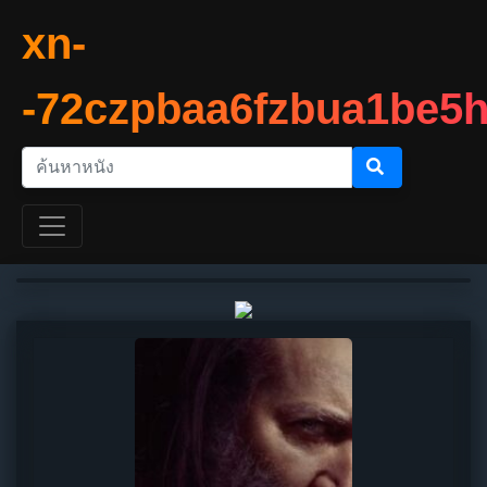
xn-
-72czpbaa6fzbua1be5