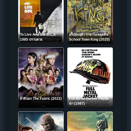
To Live And Die In L.A
แร็ปทะลุฝ้า ราชาไม่หยุดฝัน
1985 ปราบตาย
School Town King (2020)
ผ้าผีบอก The Fabric (2022)
Full Metal Jacket เกิดเพื่อ
ฆ่า (1987)