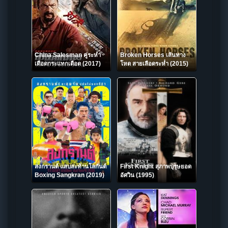
China Salesman คู่ระห่ำ
Broken Horses เส้นทาง
เดือดกระแทกเดือด (2017)
โหด สายเลือดระห่ำ (2015)
สงกรานต์ แสบสะท้านโลกันต์
First Knight สุภาพบุรุษยอด
Boxing Sangkran (2019)
อัศวิน (1995)