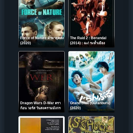
Force of Nature ฝ่าพายุคลั่ง
The Raid 2 : Berandal
(2020)
(2014) : ฉะ! ระห้ำเมือง
Dragon Wars D-War ดรา
Grand Blue (Guranburu)
ก้อน วอร์ส วันสงครามมังกร
(2020)
ล้างพันธุ์มนุษย์ (2007)