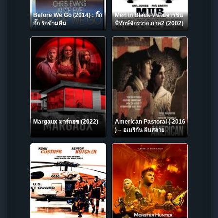
Before We Go (2014) : กิ๊ก
Men in Black หน่วยจารชน
กั๊ก รักข้ามคืน
พิทักษ์จักรวาล ภาค2 (2002)
Margaux มาร์กอซ (2022)
American Pastoral ( 2016
) – อเมริกัน ฝันสลาย