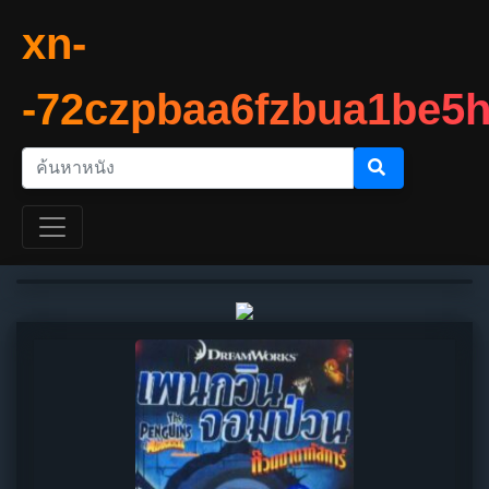
xn-
-72czpbaa6fzbua1be5