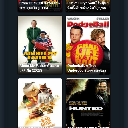
From Dusk Till Dawn ผ่าน
Fist of Fury: Soul ไอ้หนุ่ม
รกทะลุตะวัน (1996)
ซินตึ๊งล้างแค้น: จิตวิญญาณ
ดวงใหม่ (2021) บรรยายไทย
About My Father ตัวพ่อจะ
Dodgeball: A True
แคร์เพื่อ (2023)
Underdog Story ดอจบอล
เกมส์บอลสลาตัน กับ ทีมจ๋อย
มหัศจรรย์ (2004)