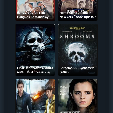
ถึงคน..ไม่คิดถึง From
Home Alone 2: Lost in
Bangkok To Mandalay
New York โดดเดี่ยวผู้น่ารัก 2
(2016)
ตอน หลงในนิวยอร์ค (1992)
Final Destination 4 ไฟนอล
Shrooms มัน…ผุดจากนรก
เดสติเนชั่น 4 โกงตาย ทะลุ
(2007)
ตาย (2009)