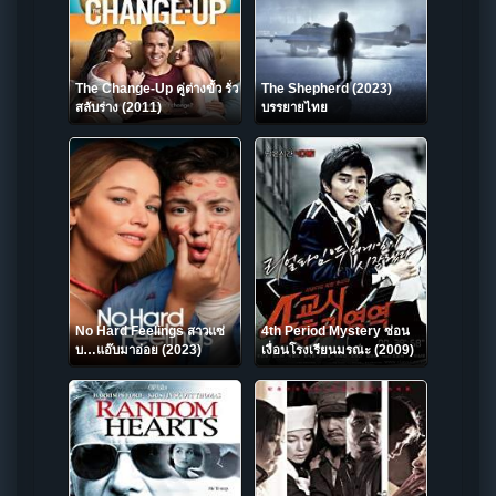
The Change-Up คู่ต่างขั้ว รั่ว
The Shepherd (2023)
สลับร่าง (2011)
บรรยายไทย
No Hard Feelings สาวแซ่
4th Period Mystery ซ่อน
บ…แอ๊บมาอ่อย (2023)
เงื่อนโรงเรียนมรณะ (2009)