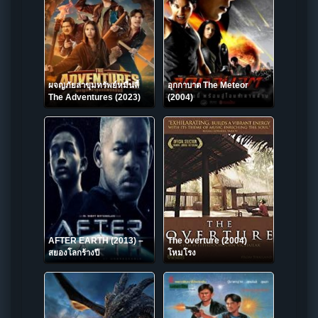
ผจญภัยล่าขุมทรัพย์หมื่นลี้
อุกกาบาต The Meteor
The Adventures (2023)
(2004)
AFTER EARTH (2013) –
The overture (2004)
สยองโลกร้างปี
โหมโรง