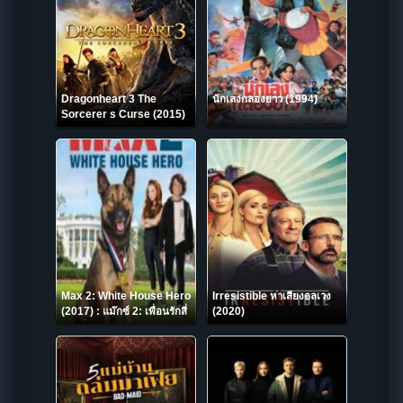
Dragonheart 3 The
นักเลงกลองยาว (1994)
Sorcerer s Curse (2015)
ดราก้อนฮาร์ท 3 มังกรไฟผจญ
ภัยล้างคำสาป
Max 2: White House Hero
Irresistible หาเสียงอลเวง
(2017) : แม๊กซ์ 2: เพื่อนรักสี่
(2020)
ขา ฮีโร่แห่งทำเนียบขาว