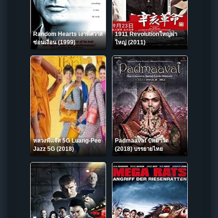
Random Hearts เงาพิศวาส
1911 Revolutionใหญ่ผ่า
ซ่อนเงื่อน (1999)
ใหญ่ (2011)
หลวงพี่เเจ๊ส 5G Luang-Pee
Padmaavat ปัทมาวัต
Jazz 5G (2018)
(2018) บรรยายไทย