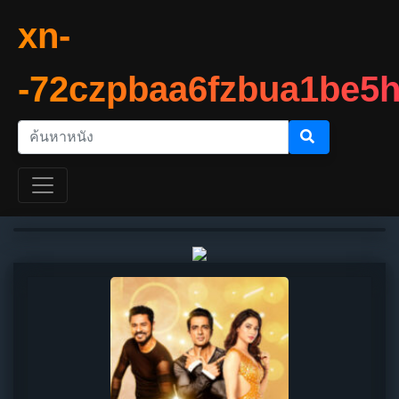
xn-
-72czpbaa6fzbua1be5