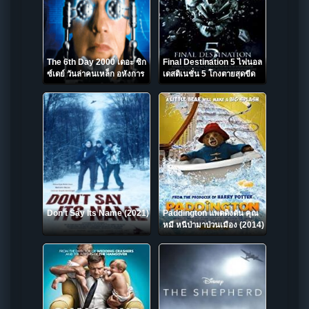
The 6th Day 2000 เดอะ ซิก
Final Destination 5 ไฟนอล
ซ์เดย์ วันล่าคนเหล็ก อหังการ
เดสติเนชั่น 5 โกงตายสุดขีด
(2011)
Don’t Say Its Name (2021)
Paddington แพดดิงตัน คุณ
หมี หนีป่ามาป่วนเมือง (2014)