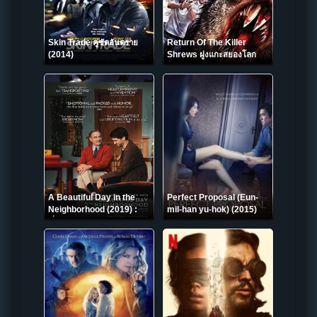
Skin Trade คู่ซัดอันตราย
Return Of The Killer
(2014)
Shrews ฝูงแกะสยองโลก
2013
A Beautiful Day in the
Perfect Proposal (Eun-
Neighborhood (2019) :
mil-han yu-hok) (2015)
เรื่องเล่าวันฟ้าสวย